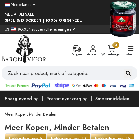
Nederlands
MEGA JULI SALE
SNEL & DISCREET | 100% ORIGINEEL
US
90.357 succesvolle leveringen ✔
0
Volgen
Account
Winkelwagen
Menu
Energievoeding
Prestatieverzorging
Smeermiddelen
Meer Kopen, Minder Betalen
Meer Kopen, Minder Betalen
Pakketten van 6
Pakketten van 12
Pakketten van 15