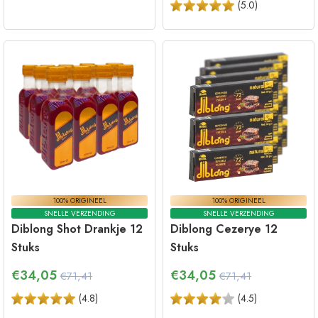
(
5.0
)
100% ORIGINEEL
100% ORIGINEEL
SNELLE VERZENDING
SNELLE VERZENDING
Diblong Shot Drankje 12
Diblong Cezerye 12
Stuks
Stuks
€
34,05
€
34,05
€71,41
€71,41
(
4.8
)
(
4.5
)