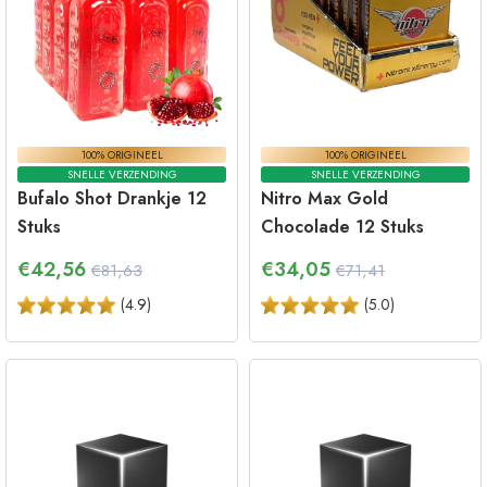
100% ORIGINEEL
100% ORIGINEEL
SNELLE VERZENDING
SNELLE VERZENDING
Bufalo Shot Drankje 12
Nitro Max Gold
Stuks
Chocolade 12 Stuks
€
42,56
€
34,05
€81,63
€71,41
(
4.9
)
(
5.0
)