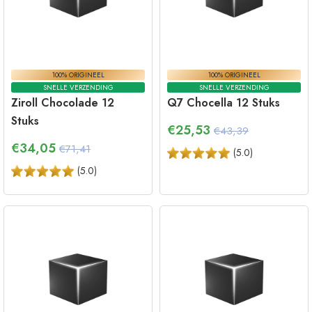
100% ORIGINEEL
100% ORIGINEEL
SNELLE VERZENDING
SNELLE VERZENDING
Ziroll Chocolade 12
Q7 Chocella 12 Stuks
Stuks
€
25,53
€43,39
€
34,05
€71,41
(
5.0
)
(
5.0
)