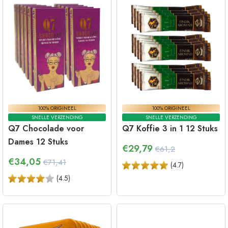
100% ORIGINEEL
100% ORIGINEEL
SNELLE VERZENDING
SNELLE VERZENDING
Q7 Chocolade voor
Q7 Koffie 3 in 1 12 Stuks
Dames 12 Stuks
€
29,79
€61,2
€
34,05
€71,41
(
4.7
)
(
4.5
)