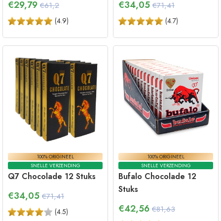
€
29,79
€
34,05
€61,2
€71,41
(
4.9
)
(
4.7
)
100% ORIGINEEL
100% ORIGINEEL
SNELLE VERZENDING
SNELLE VERZENDING
Q7 Chocolade 12 Stuks
Bufalo Chocolade 12
Stuks
€
34,05
€71,41
€
42,56
€81,63
(
4.5
)