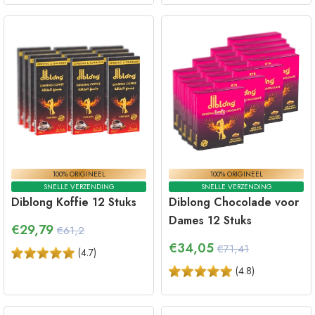
100% ORIGINEEL
100% ORIGINEEL
SNELLE VERZENDING
SNELLE VERZENDING
Diblong Koffie 12 Stuks
Diblong Chocolade voor
Dames 12 Stuks
€
29,79
€61,2
€
34,05
€71,41
(
4.7
)
(
4.8
)