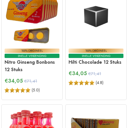
100% ORIGINEEL
100% ORIGINEEL
SNELLE VERZENDING
SNELLE VERZENDING
Nitro Ginseng Bonbons
Hilti Chocolade 12 Stuks
12 Stuks
€
34,05
€71,41
€
34,05
€71,41
(
4.8
)
(
5.0
)