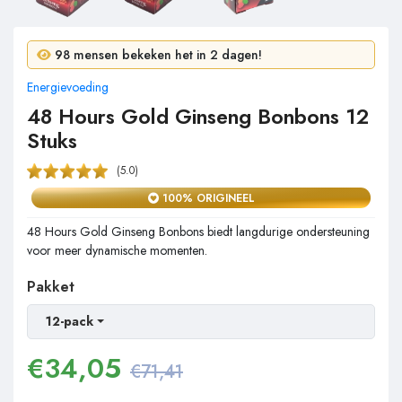
5 mensen kochten in 24 uur!
98 mensen bekeken het in 2 dagen!
Energievoeding
48 Hours Gold Ginseng Bonbons 12
Stuks
(5.0)
100% ORIGINEEL
48 Hours Gold Ginseng Bonbons biedt langdurige ondersteuning
voor meer dynamische momenten.
Pakket
12-pack
€
34,05
€71,41