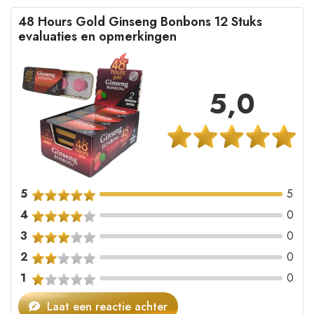
48 Hours Gold Ginseng Bonbons 12 Stuks
evaluaties en opmerkingen
5,0
5
5
4
0
3
0
2
0
1
0
Laat een reactie achter