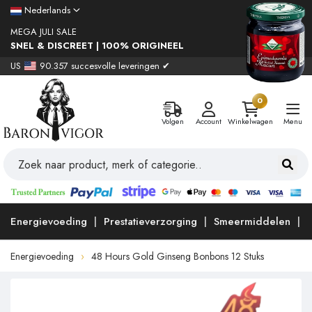
Nederlands
MEGA JULI SALE
SNEL & DISCREET | 100% ORIGINEEL
US
90.357 succesvolle leveringen ✔
0
Volgen
Account
Winkelwagen
Menu
Energievoeding
Prestatieverzorging
Smeermiddelen
Energievoeding
48 Hours Gold Ginseng Bonbons 12 Stuks