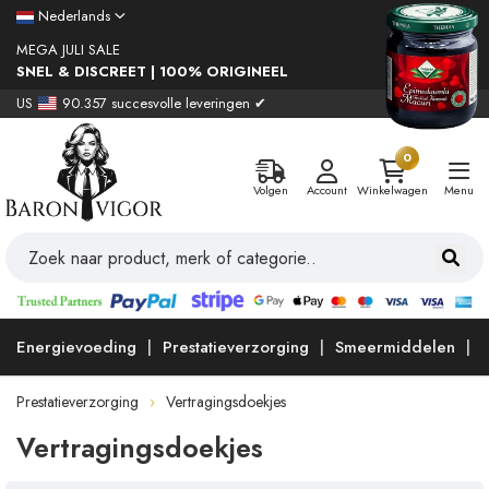
Nederlands
MEGA JULI SALE
SNEL & DISCREET | 100% ORIGINEEL
US
90.357 succesvolle leveringen ✔
0
Volgen
Account
Winkelwagen
Menu
Energievoeding
Prestatieverzorging
Smeermiddelen
Prestatieverzorging
Vertragingsdoekjes
Vertragingsdoekjes