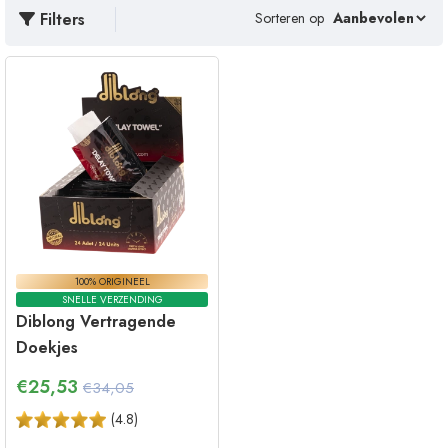
Filters
Sorteren op
100% ORIGINEEL
SNELLE VERZENDING
Diblong Vertragende
Doekjes
€
25,53
€34,05
(
4.8
)