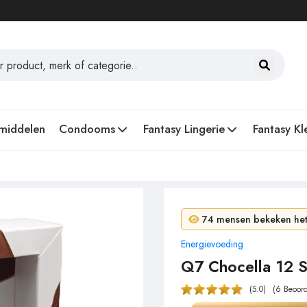
middelen
Condooms
Fantasy Lingerie
Fantasy Kl
6 mensen kochten in 24
74 mensen bekeken het 
Energievoeding
Q7 Chocella 12 S
(5.0)
(6 Beoor