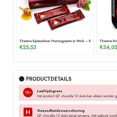
Themra Epimedium Honingpasta in Stick – Energetische Krui
Themra Kr
€
25,53
€
34,0
PRODUCTDETAILS
Leeftijdsgrens
Het product Q7 chocella 12 stuks kan alleen worden g
Gezondheidswaarschuwing
Q7 chocella 12 stuks bevat ginseng. Het gebruik wordt