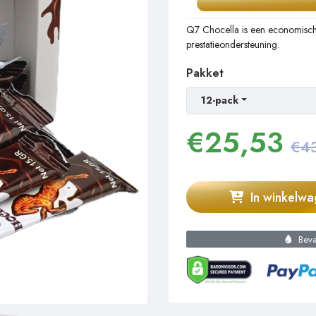
Q7 Chocella is een economische
prestatieondersteuning.
Pakket
12-pack
€
25,53
€4
In winkelw
Bevat