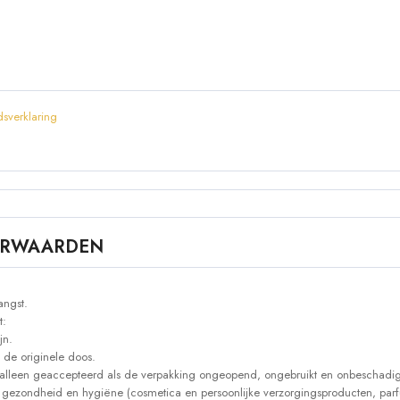
sverklaring
OORWAARDEN
angst.
t:
jn.
 de originele doos.
alleen geaccepteerd als de verpakking ongeopend, ongebruikt en onbeschadig
 gezondheid en hygiëne (cosmetica en persoonlijke verzorgingsproducten, parf