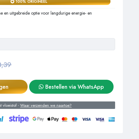
100% ORIGINEEL
 en uitgebreide optie voor langdurige energie- en
3,39
agen
Bestellen via WhatsApp
 vloeistof -
Waar verzenden we naartoe?