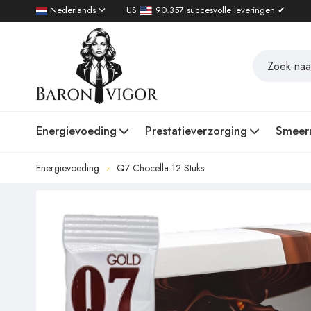
Nederlands
US
90.357 succesvolle leveringen ✔
Energievoeding
Prestatieverzorging
Smeer
Energievoeding
Q7 Chocella 12 Stuks