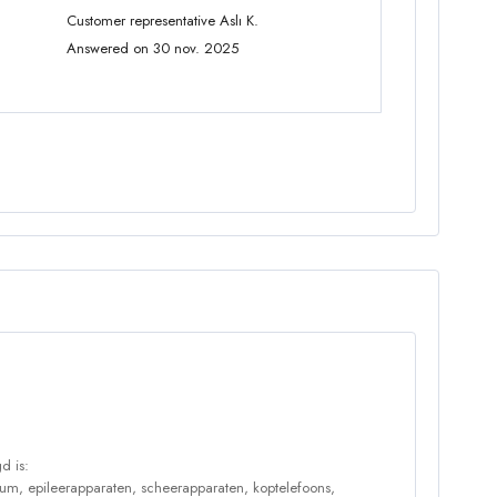
Customer representative Aslı K.
Answered on 30 nov. 2025
d is:
um, epileerapparaten, scheerapparaten, koptelefoons,