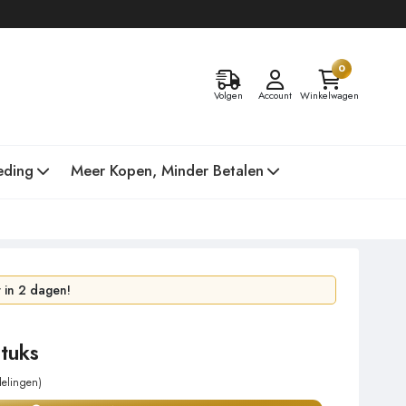
0
Volgen
Account
Winkelwagen
eding
Meer Kopen, Minder Betalen
 uur!
in 2 dagen!
tuks
delingen)