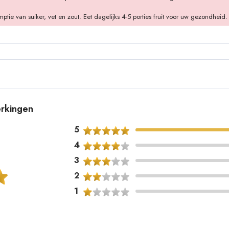
 van suiker, vet en zout. Eet dagelijks 4-5 porties fruit voor uw gezondheid.
erkingen
5
4
3
2
1