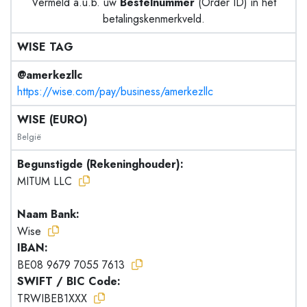
Vermeld a.u.b. uw
Bestelnummer
(Order ID) in het
betalingskenmerkveld.
WISE TAG
@amerkezllc
https://wise.com/pay/business/amerkezllc
WISE (EURO)
België
Begunstigde (Rekeninghouder):
MITUM LLC
Naam Bank:
Wise
IBAN:
BE08 9679 7055 7613
SWIFT / BIC Code:
TRWIBEB1XXX