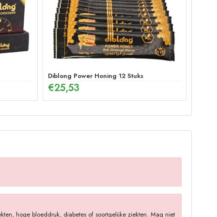
Diblong Power Honing 12 Stuks
€
25,53
ten, hoge bloeddruk, diabetes of soortgelijke ziekten. Mag niet