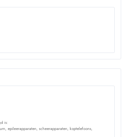
d is:
um, epileerapparaten, scheerapparaten, koptelefoons,