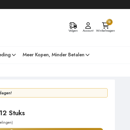
0
Volgen
Account
Winkelwagen
eding
Meer Kopen, Minder Betalen
dagen!
n gisteren!
12 Stuks
elingen)