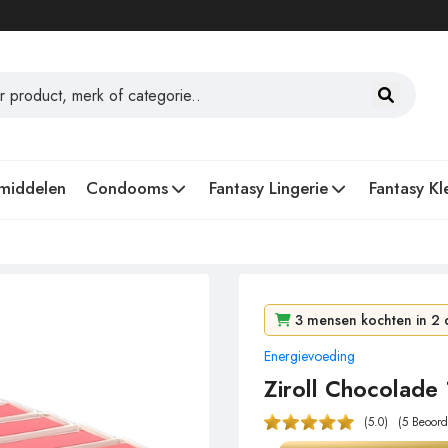
middelen
Condooms
Fantasy Lingerie
Fantasy Kl
3 mensen kochten in 2 
Energievoeding
58 mensen bekeken het i
Ziroll Chocolade 
(5.0)
(5 Beoord