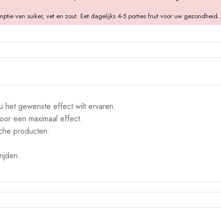
 van suiker, vet en zout. Eet dagelijks 4-5 porties fruit voor uw gezondheid.
 het gewenste effect wilt ervaren.
oor een maximaal effect.
sche producten.
ijden.