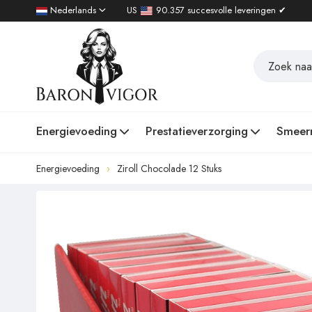
Nederlands
US
90.357 succesvolle leveringen ✔
Energievoeding
Prestatieverzorging
Smeer
Energievoeding
Ziroll Chocolade 12 Stuks