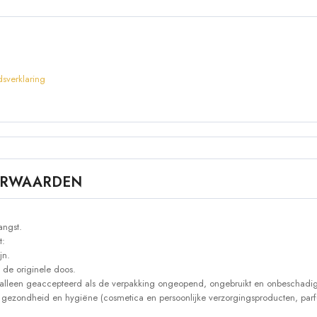
sverklaring
OORWAARDEN
angst.
t:
jn.
 de originele doos.
alleen geaccepteerd als de verpakking ongeopend, ongebruikt en onbeschadig
 gezondheid en hygiëne (cosmetica en persoonlijke verzorgingsproducten, parf