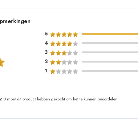
 opmerkingen
5
4
3
2
1
:
U moet dit product hebben gekocht om het te kunnen beoordelen.