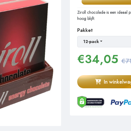
Ziroll chocolade is een ideaal
hoog blijft.
Pakket
12-pack
€
34,05
€7
In winkelw