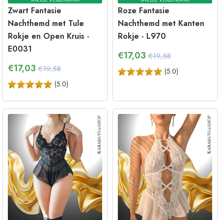
Zwart Fantasie
Roze Fantasie
Nachthemd met Tule
Nachthemd met Kanten
Rokje en Open Kruis -
Rokje - L970
E0031
€
17,03
€19,58
€
17,03
€19,58
(
5.0
)
(
5.0
)