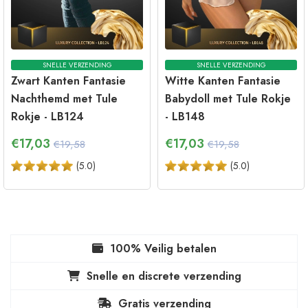
SNELLE VERZENDING
SNELLE VERZENDING
Zwart Kanten Fantasie
Witte Kanten Fantasie
Nachthemd met Tule
Babydoll met Tule Rokje
Rokje - LB124
- LB148
€
17,03
€
17,03
€19,58
€19,58
(
5.0
)
(
5.0
)
100% Veilig betalen
Snelle en discrete verzending
Gratis verzending