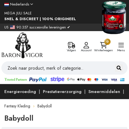
Nederlands
MEGA JULI SALE
SNEL & DISCREET | 100% ORIGINEEL
US
90.357 succesvolle leveringen ✔
0
Volgen
Account
Winkelwagen
Menu
Energievoeding
Prestatieverzorging
Smeermiddelen
Fantasy Kleding
Babydoll
Babydoll