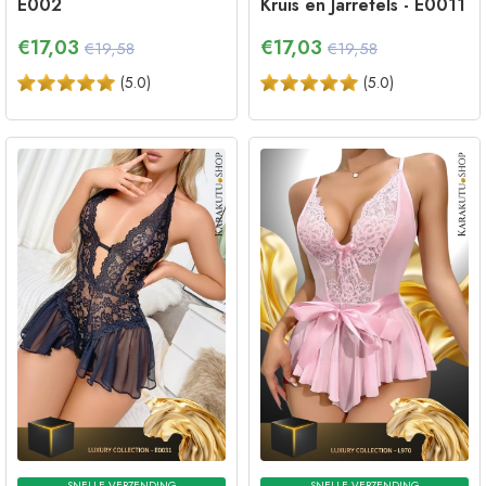
E002
Kruis en Jarretels - E0011
€
17,03
€
17,03
€19,58
€19,58
(
5.0
)
(
5.0
)
SNELLE VERZENDING
SNELLE VERZENDING