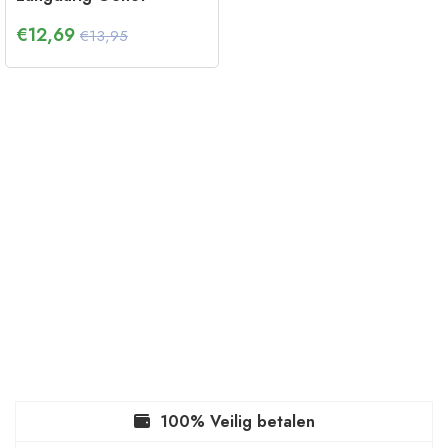
€
12,69
€13,95
100% Veilig betalen