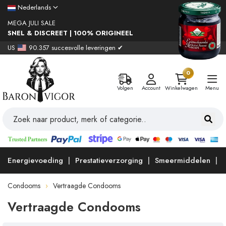
Nederlands
MEGA JULI SALE
SNEL & DISCREET | 100% ORIGINEEL
US
90.357 succesvolle leveringen ✔
0
Volgen
Account
Winkelwagen
Menu
Energievoeding
Prestatieverzorging
Smeermiddelen
Condooms
Vertraagde Condooms
Vertraagde Condooms