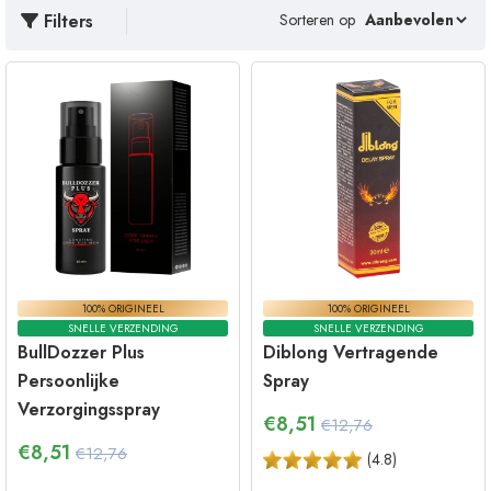
Filters
Sorteren op
100% ORIGINEEL
100% ORIGINEEL
SNELLE VERZENDING
SNELLE VERZENDING
BullDozzer Plus
Diblong Vertragende
Persoonlijke
Spray
Verzorgingsspray
€
8,51
€12,76
€
8,51
€12,76
(
4.8
)