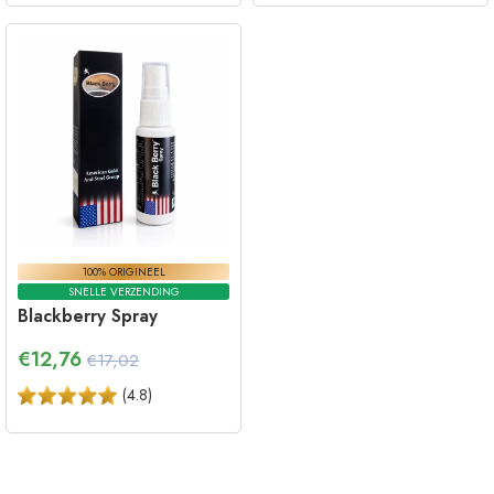
100% ORIGINEEL
SNELLE VERZENDING
Blackberry Spray
€
12,76
€17,02
(
4.8
)