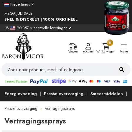
Nederlands
MEGA JULI SALE
SNEL & DISCREET | 100% ORIGINEEL
US
90.357 succesvolle leveringen ✔
0
Volgen
Account
Winkelwagen
Menu
Energievoeding
Prestatieverzorging
Smeermiddelen
Prestatieverzorging
Vertragingssprays
Vertragingssprays