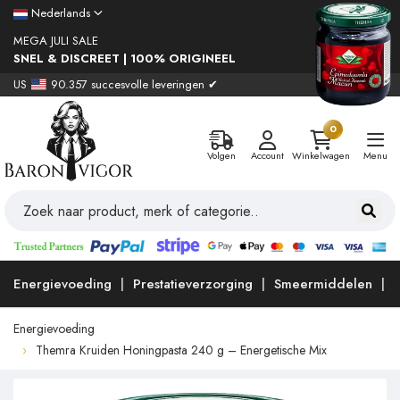
Nederlands
MEGA JULI SALE
SNEL & DISCREET | 100% ORIGINEEL
US
90.357 succesvolle leveringen ✔
0
Volgen
Account
Winkelwagen
Menu
Energievoeding
Prestatieverzorging
Smeermiddelen
Energievoeding
Themra Kruiden Honingpasta 240 g – Energetische Mix