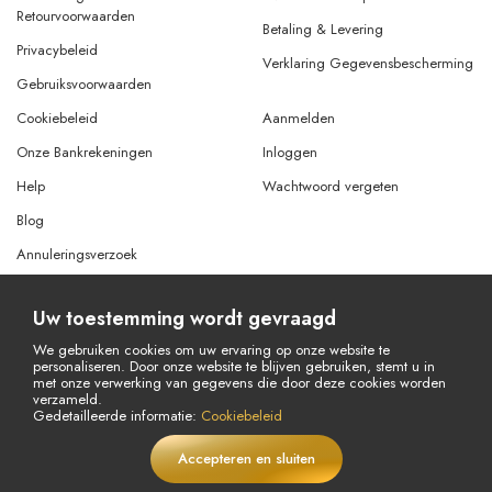
Volg onze sociale media!
Annulerings- en
Overeenkomst op Afstand
Retourvoorwaarden
Betaling & Levering
Privacybeleid
Verklaring Gegevensbescherming
Gebruiksvoorwaarden
Uw toestemming wordt gevraagd
Cookiebeleid
Aanmelden
We gebruiken cookies om uw ervaring op onze website te
personaliseren. Door onze website te blijven gebruiken, stemt u in
Onze Bankrekeningen
Inloggen
met onze verwerking van gegevens die door deze cookies worden
verzameld.
Help
Wachtwoord vergeten
Gedetailleerde informatie:
Cookiebeleid
Blog
Accepteren en sluiten
€
42,56
In winkelwagen
Annuleringsverzoek
LIVE