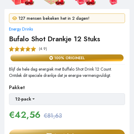
6 mensen kochten in 24 uur!
127 mensen bekeken het in 2 dagen!
Energy Drinks
Bufalo Shot Drankje 12 Stuks
(4.9)
100% ORIGINEEL
Blijf de hele dag energiek met Buffalo Shot Drink 12 Count.
Ontdek dit speciale drankje dat je energie vermenigvuldigt.
Pakket
12-pack
€
42,56
€81,63