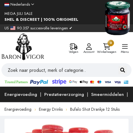
Nederlands
MEGA JULI SALE
SNEL & DISCREET | 100% ORIGINEEL
US
90.357 succesvolle leveringen ✔
0
Volgen
Account
Winkelwagen
Menu
Energievoeding
Prestatieverzorging
Smeermiddelen
Energievoeding
Energy Drinks
Bufalo Shot Drankje 12 Stuks