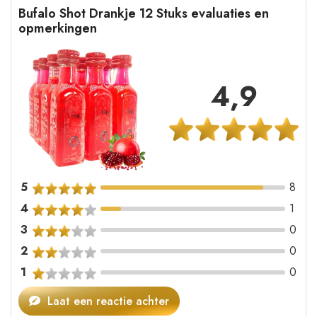
Bufalo Shot Drankje 12 Stuks evaluaties en
opmerkingen
4,9
5
8
4
1
3
0
2
0
1
0
Laat een reactie achter