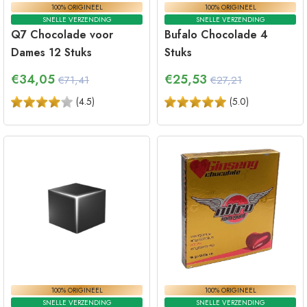
100% ORIGINEEL
100% ORIGINEEL
SNELLE VERZENDING
SNELLE VERZENDING
Q7 Chocolade voor
Bufalo Chocolade 4
Dames 12 Stuks
Stuks
€
34,05
€
25,53
€71,41
€27,21
(
4.5
)
(
5.0
)
100% ORIGINEEL
100% ORIGINEEL
SNELLE VERZENDING
SNELLE VERZENDING