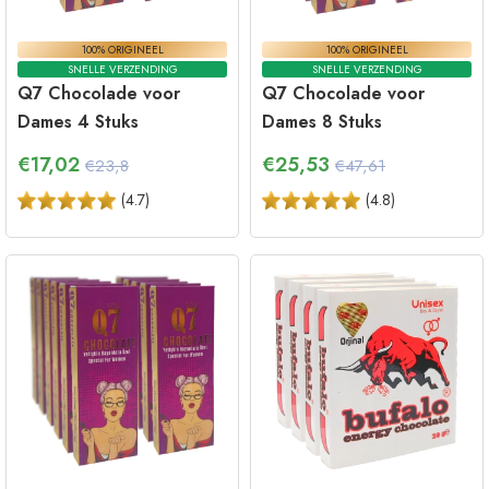
100% ORIGINEEL
100% ORIGINEEL
SNELLE VERZENDING
SNELLE VERZENDING
Q7 Chocolade voor
Q7 Chocolade voor
Dames 4 Stuks
Dames 8 Stuks
€
17,02
€
25,53
€23,8
€47,61
(
4.7
)
(
4.8
)