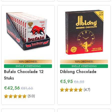
100% ORIGINEEL
100% ORIGINEEL
SNELLE VERZENDING
SNELLE VERZENDING
Bufalo Chocolade 12
Diblong Chocolade
Stuks
€
5,95
€6,55
€
42,56
€81,63
(
4.7
)
(
5.0
)