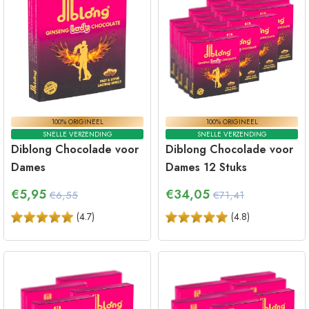
100% ORIGINEEL
100% ORIGINEEL
SNELLE VERZENDING
SNELLE VERZENDING
Diblong Chocolade voor
Diblong Chocolade voor
Dames
Dames 12 Stuks
€
5,95
€
34,05
€6,55
€71,41
(
4.7
)
(
4.8
)