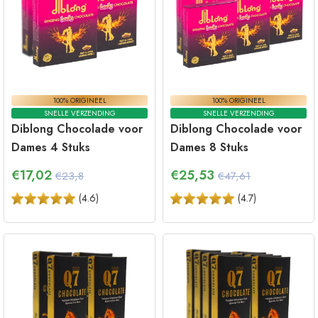
100% ORIGINEEL
100% ORIGINEEL
SNELLE VERZENDING
SNELLE VERZENDING
Diblong Chocolade voor
Diblong Chocolade voor
Dames 4 Stuks
Dames 8 Stuks
€
17,02
€
25,53
€23,8
€47,61
(
4.6
)
(
4.7
)