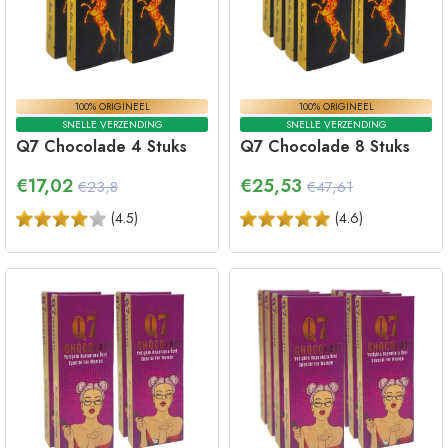
100% ORIGINEEL
100% ORIGINEEL
SNELLE VERZENDING
SNELLE VERZENDING
Q7 Chocolade 4 Stuks
Q7 Chocolade 8 Stuks
€
17,02
€
25,53
€23,8
€47,61
(
4.5
)
(
4.6
)