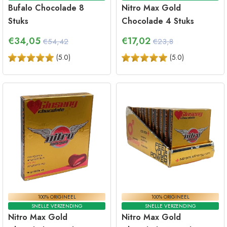
Bufalo Chocolade 8
Nitro Max Gold
Stuks
Chocolade 4 Stuks
€
34,05
€
17,02
€54,42
€23,8
(
5.0
)
(
5.0
)
100% ORIGINEEL
100% ORIGINEEL
SNELLE VERZENDING
SNELLE VERZENDING
Nitro Max Gold
Nitro Max Gold