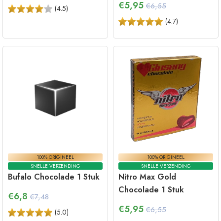
€
5,95
€6,55
(
4.5
)
(
4.7
)
100% ORIGINEEL
100% ORIGINEEL
SNELLE VERZENDING
SNELLE VERZENDING
Bufalo Chocolade 1 Stuk
Nitro Max Gold
Chocolade 1 Stuk
€
6,8
€7,48
€
5,95
€6,55
(
5.0
)