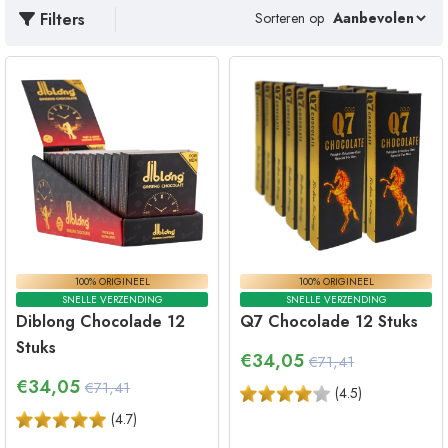
Filters
Sorteren op
100% ORIGINEEL
100% ORIGINEEL
SNELLE VERZENDING
SNELLE VERZENDING
Diblong Chocolade 12
Q7 Chocolade 12 Stuks
Stuks
€
34,05
€71,41
€
34,05
€71,41
(
4.5
)
(
4.7
)