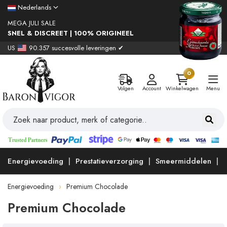
Nederlands
MEGA JULI SALE
SNEL & DISCREET | 100% ORIGINEEL
US
90.357 succesvolle leveringen ✔
0
Volgen
Account
Winkelwagen
Menu
Energievoeding
Prestatieverzorging
Smeermiddelen
Energievoeding
Premium Chocolade
Premium Chocolade