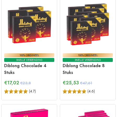
100% ORIGINEEL
100% ORIGINEEL
SNELLE VERZENDING
SNELLE VERZENDING
Diblong Chocolade 4
Diblong Chocolade 8
Stuks
Stuks
€
17,02
€
25,53
€23,8
€47,61
(
4.7
)
(
4.6
)