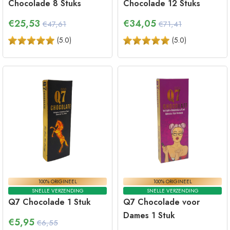
Chocolade 8 Stuks
Chocolade 12 Stuks
€
25,53
€
34,05
€47,61
€71,41
(
5.0
)
(
5.0
)
100% ORIGINEEL
100% ORIGINEEL
SNELLE VERZENDING
SNELLE VERZENDING
Q7 Chocolade 1 Stuk
Q7 Chocolade voor
Dames 1 Stuk
€
5,95
€6,55