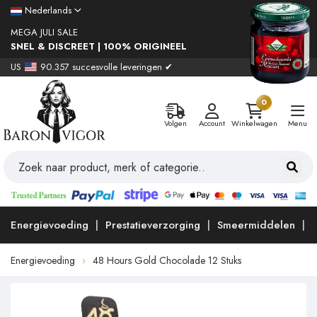
Nederlands
MEGA JULI SALE
SNEL & DISCREET | 100% ORIGINEEL
US
90.357 succesvolle leveringen ✔
0
Volgen
Account
Winkelwagen
Menu
Energievoeding
Prestatieverzorging
Smeermiddelen
Energievoeding
48 Hours Gold Chocolade 12 Stuks