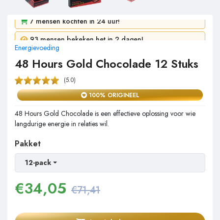
7 mensen kochten in 24 uur!
Energievoeding
93 mensen bekeken het in 2 dagen!
48 Hours Gold Chocolade 12 Stuks
(5.0)
100% ORIGINEEL
48 Hours Gold Chocolade is een effectieve oplossing voor wie
langdurige energie in relaties wil.
Pakket
12-pack
€
34,05
€71,41