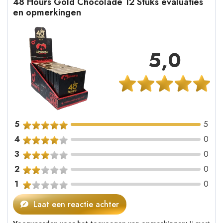
48 Hours Gold Chocolade 12 Stuks evaluaties
en opmerkingen
5,0
5
5
4
0
3
0
2
0
1
0
Laat een reactie achter