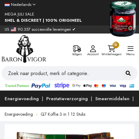
Nederlands
MEGA JULI SALE
SNEL & DISCREET | 100% ORIGINEEL
US
90.357 succesvolle leveringen ✔
0
Volgen
Account
Winkelwagen
Menu
Energievoeding
Prestatieverzorging
Smeermiddelen
Energievoeding
Q7 Koffie 3 in 1 12 Stuks