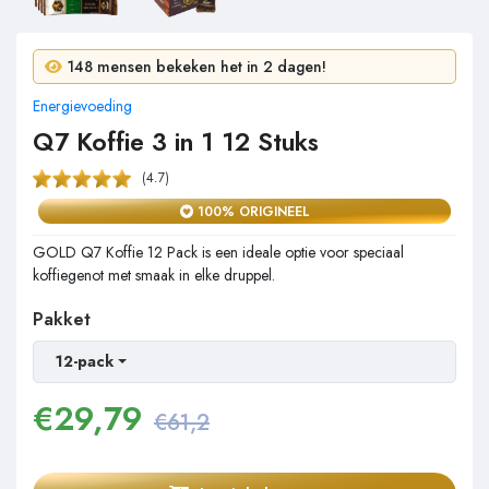
7 mensen kochten in 24 uur!
148 mensen bekeken het in 2 dagen!
Energievoeding
Q7 Koffie 3 in 1 12 Stuks
(4.7)
100% ORIGINEEL
GOLD Q7 Koffie 12 Pack is een ideale optie voor speciaal
koffiegenot met smaak in elke druppel.
Pakket
12-pack
€
29,79
€61,2