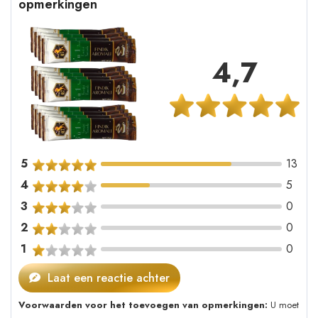
opmerkingen
4,7
5
13
4
5
3
0
2
0
1
0
Laat een reactie achter
Voorwaarden voor het toevoegen van opmerkingen:
U moet