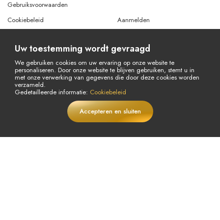
Gebruiksvoorwaarden
Cookiebeleid
Aanmelden
Onze Bankrekeningen
Inloggen
Uw toestemming wordt gevraagd
Help
Wachtwoord vergeten
We gebruiken cookies om uw ervaring op onze website te
Blog
personaliseren. Door onze website te blijven gebruiken, stemt u in
met onze verwerking van gegevens die door deze cookies worden
Annuleringsverzoek
verzameld.
Gedetailleerde informatie:
Cookiebeleid
Terugbetalingsverzoek
Accepteren en sluiten
€
29,79
In winkelwagen
LIVE
€61,2
© Copyright 2026 Alle rechten voorbehouden.
Powered By
AMERKEZ LLC