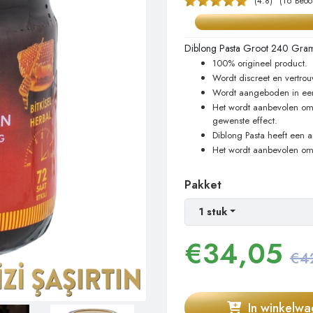
(4.8)
(16 Beoo
Diblong Pasta Groot 240 Gram, 
100% origineel product.
Wordt discreet en vertrou
Wordt aangeboden in een
Het wordt aanbevolen om 
gewenste effect.
Diblong Pasta heeft een 
Het wordt aanbevolen om h
Pakket
1 stuk
€
34,05
€4
In winkelw