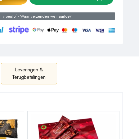
 vloeistof -
Waar verzenden we naartoe?
Leveringen &
Terugbetalingen