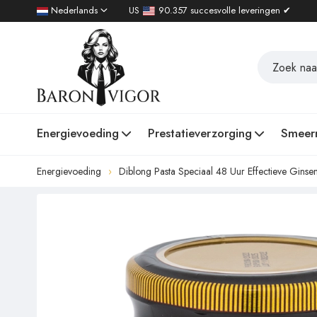
Nederlands
US
90.357 succesvolle leveringen ✔
Energievoeding
Prestatieverzorging
Smeer
Energievoeding
Diblong Pasta Speciaal 48 Uur Effectieve Gins