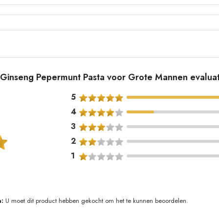
ve Ginseng Pepermunt Pasta voor Grote Mannen evalua
5
4
3
2
1
:
U moet dit product hebben gekocht om het te kunnen beoordelen.