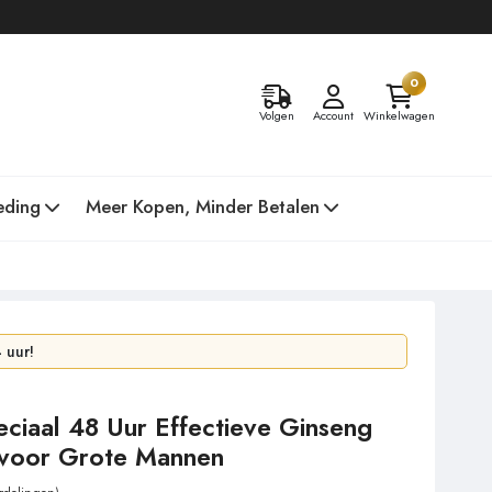
0
Volgen
Account
Winkelwagen
eding
Meer Kopen, Minder Betalen
 uur!
 in 2 dagen!
eciaal 48 Uur Effectieve Ginseng
 voor Grote Mannen