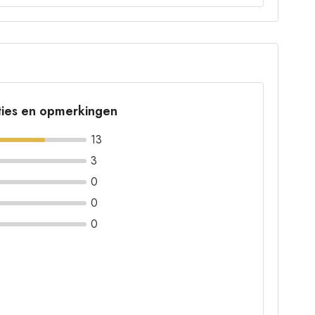
ties en opmerkingen
13
3
0
0
0