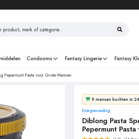
middelen
Condooms
Fantasy Lingerie
Fantasy Kl
eng Pepermunt Pasta voor Grote Mannen
9 mensen kochten in 24
96 mensen bekeken het
Energievoeding
Diblong Pasta Sp
Pepermunt Pasta