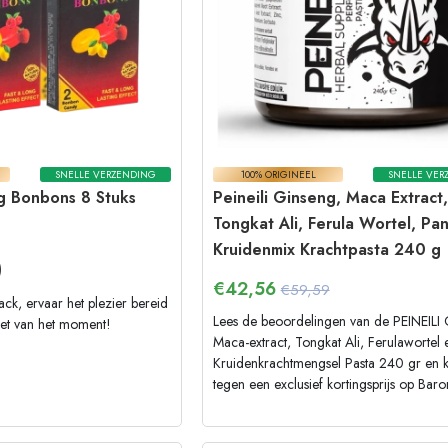
SNELLE VERZENDING
100% ORIGINEEL
SNELLE VER
g Bonbons 8 Stuks
Peineili Ginseng, Maca Extract,
Tongkat Ali, Ferula Wortel, Pa
Kruidenmix Krachtpasta 240 g
)
€
42,56
€59,59
k, ervaar het plezier bereid
Lees de beoordelingen van de PEINEILI 
niet van het moment!
Maca-extract, Tongkat Ali, Ferulawortel
Kruidenkrachtmengsel Pasta 240 gr en
tegen een exclusief kortingsprijs op Baron