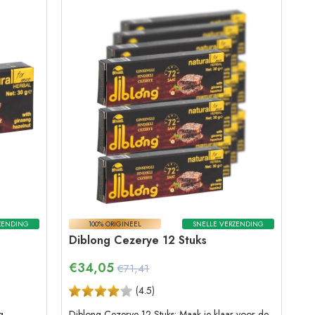
ZENDING
100% ORIGINEEL
SNELLE VERZENDING
Diblong Cezerye 12 Stuks
€
34,05
€71,41
(
4.5
)
g,
Diblong Cezerye 12 Stuks: Maak je klaar voor de