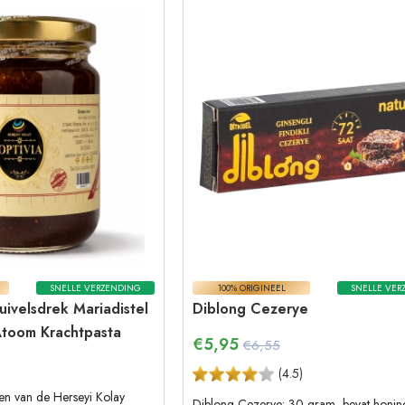
SNELLE VERZENDING
100% ORIGINEEL
SNELLE VER
uivelsdrek Mariadistel
Diblong Cezerye
Atoom Krachtpasta
€
5,95
€6,55
(
4.5
)
en van de Herseyi Kolay
Diblong Cezerye: 30 gram, bevat honin