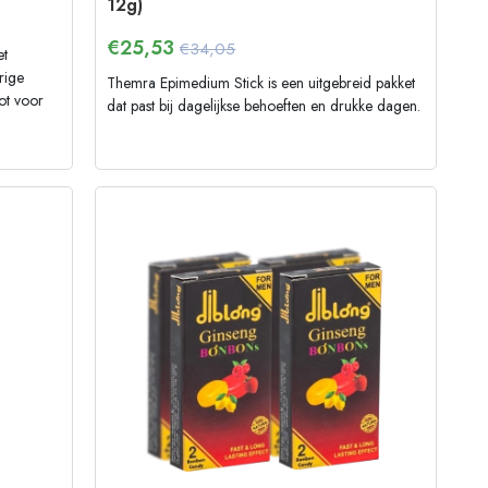
12g)
€
25,53
€34,05
et
rige
Themra Epimedium Stick is een uitgebreid pakket
ot voor
dat past bij dagelijkse behoeften en drukke dagen.