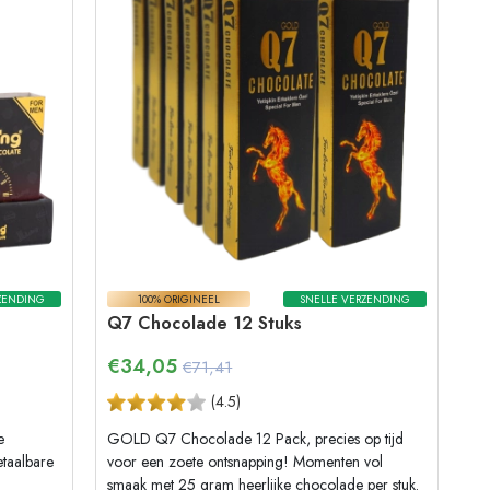
ZENDING
100% ORIGINEEL
SNELLE VERZENDING
Q7 Chocolade 12 Stuks
€
34,05
€71,41
(
4.5
)
e
GOLD Q7 Chocolade 12 Pack, precies op tijd
taalbare
voor een zoete ontsnapping! Momenten vol
smaak met 25 gram heerlijke chocolade per stuk.