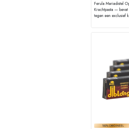
Ferula Mariadistel 
Krachtpasta — beva
tegen een exclusief k
100% ORIGINEEL