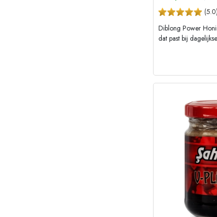
(
5.0
Diblong Power Honin
dat past bij dagelijk