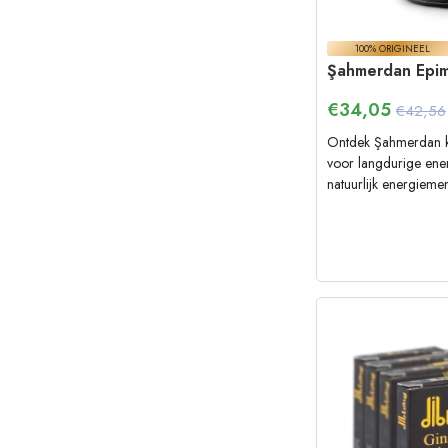
100% ORIGINEEL
Şahmerdan Epi
€
34,05
€42,56
Ontdek Şahmerdan k
voor langdurige ene
natuurlijk energiemeng