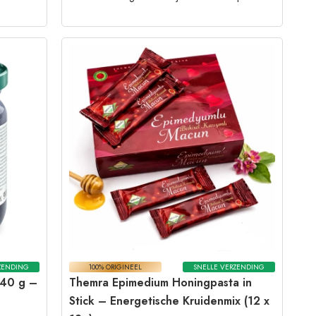
ZENDING
100% ORIGINEEL
SNELLE VERZENDING
240 g –
Themra Epimedium Honingpasta in
Stick – Energetische Kruidenmix (12 x