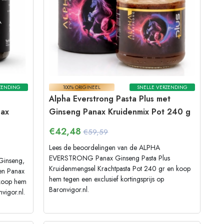
ZENDING
100% ORIGINEEL
SNELLE VERZENDING
Alpha Everstrong Pasta Plus met
nax
Ginseng Panax Kruidenmix Pot 240 g
€
42,48
€59,59
Lees de beoordelingen van de ALPHA
EVERSTRONG Panax Ginseng Pasta Plus
Ginseng,
Kruidenmengsel Krachtpasta Pot 240 gr en koop
 en Panax
hem tegen een exclusief kortingsprijs op
 koop hem
Baronvigor.nl.
vigor.nl.