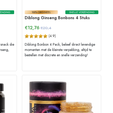
ZENDING
100% ORIGINEEL
SNELLE VERZENDING
Diblong Ginseng Bonbons 4 Stuks
€
12,76
€20,4
(
4.9
)
 snack die
Diblong Bonbon 4 Pack, beleef direct levendige
inseng,
momenten met de kleinste verpakking, altijd te
bestellen met discrete en snelle verzending!