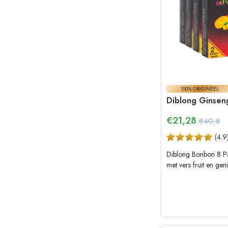
100% ORIGINEEL
Diblong Ginsen
€
21,28
€40,8
(
4.9
Diblong Bonbon 8 Pac
met vers fruit en ge