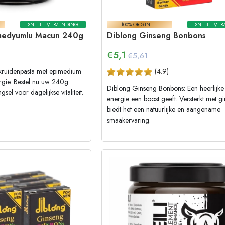
SNELLE VERZENDING
100% ORIGINEEL
SNELLE VER
medyumlu Macun 240g
Diblong Ginseng Bonbons
€
5,1
€5,61
ruidenpasta met epimedium
(
4.9
)
rgie. Bestel nu uw 240g
Diblong Ginseng Bonbons: Een heerlijke
sel voor dagelijkse vitaliteit.
energie een boost geeft. Versterkt met g
biedt het een natuurlijke en aangename
smaakervaring.