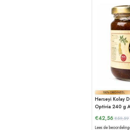
100% ORIGINEEL
Herseyi Kolay D
Optivia 240 g 
€
42,56
€59,59
Lees de beoordeling