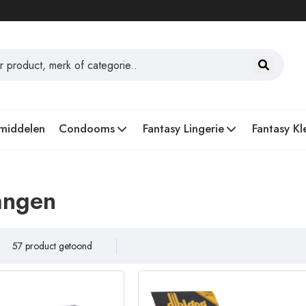
middelen
Condooms
Fantasy Lingerie
Fantasy Kl
angen
57 product getoond