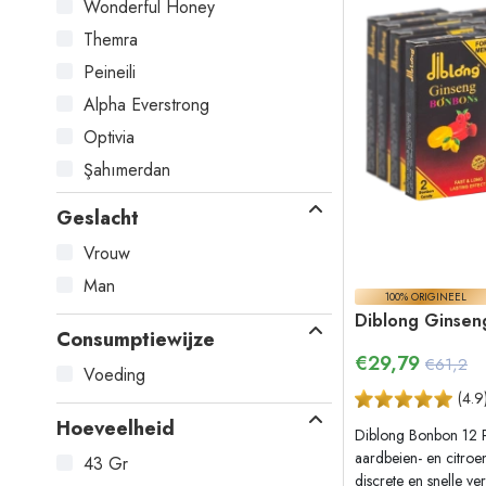
Wonderful Honey
Themra
Peineili
Alpha Everstrong
Optivia
Şahımerdan
Diblong
Geslacht
Mr Baron
Vrouw
Hilti
Man
Gold Q7
100% ORIGINEEL
Diblong Ginsen
Consumptiewijze
€
29,79
€61,2
Voeding
(
4.9
Hoeveelheid
Diblong Bonbon 12 
aardbeien- en citroe
43 Gr
discrete en snelle v