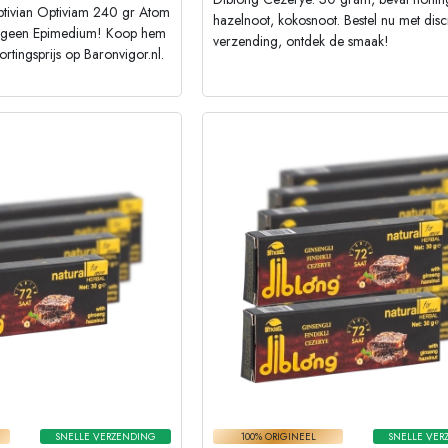
Optivian Optiviam 240 gr Atom
hazelnoot, kokosnoot. Bestel nu met disc
t geen Epimedium! Koop hem
verzending, ontdek de smaak!
ortingsprijs op Baronvigor.nl.
SNELLE VERZENDING
100% ORIGINEEL
SNELLE VER