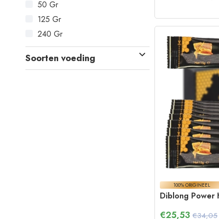
50 Gr
125 Gr
240 Gr
Soorten voeding
100% ORIGINEEL
Diblong Power 
€
25,53
€34,05