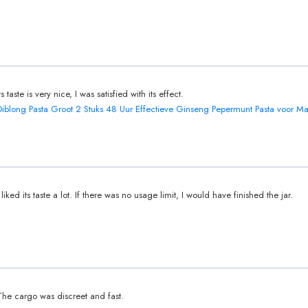
ts taste is very nice, I was satisfied with its effect.
Diblong Pasta Groot 2 Stuks 48 Uur Effectieve Ginseng Pepermunt Pasta voor M
I liked its taste a lot. If there was no usage limit, I would have finished the jar.
The cargo was discreet and fast.