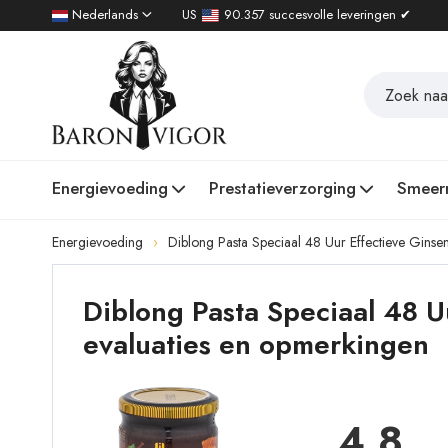
Nederlands
US
90.357 succesvolle leveringen ✔
Energievoeding
Prestatieverzorging
Smeer
Energievoeding
Diblong Pasta Speciaal 48 Uur Effectieve Gin
Diblong Pasta Speciaal 48 
evaluaties en opmerkingen
4,8