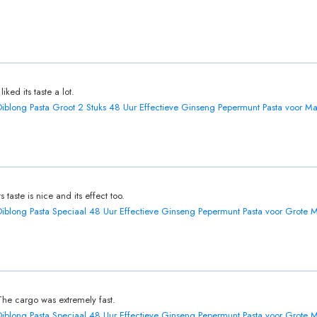
 liked its taste a lot.
Diblong Pasta Groot 2 Stuks 48 Uur Effectieve Ginseng Pepermunt Pasta voor M
ts taste is nice and its effect too.
Diblong Pasta Speciaal 48 Uur Effectieve Ginseng Pepermunt Pasta voor Grote
The cargo was extremely fast.
Diblong Pasta Speciaal 48 Uur Effectieve Ginseng Pepermunt Pasta voor Grote