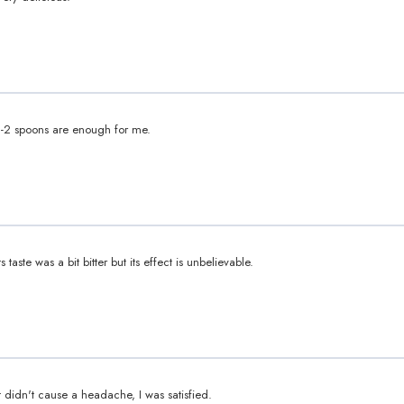
1-2 spoons are enough for me.
ts taste was a bit bitter but its effect is unbelievable.
It didn't cause a headache, I was satisfied.