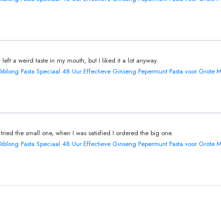
It left a weird taste in my mouth, but I liked it a lot anyway.
Diblong Pasta Speciaal 48 Uur Effectieve Ginseng Pepermunt Pasta voor Grote
I tried the small one, when I was satisfied I ordered the big one.
Diblong Pasta Speciaal 48 Uur Effectieve Ginseng Pepermunt Pasta voor Grote