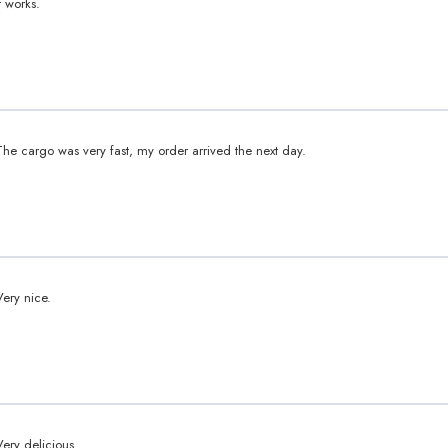
t works.
The cargo was very fast, my order arrived the next day.
Very nice.
Very delicious.