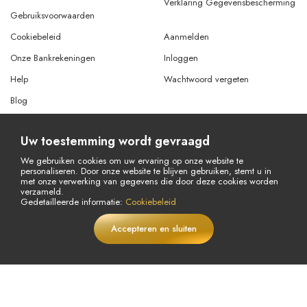
Verklaring Gegevensbescherming
Gebruiksvoorwaarden
Cookiebeleid
Aanmelden
Onze Bankrekeningen
Inloggen
Help
Wachtwoord vergeten
Blog
Annuleringsverzoek
Uw toestemming wordt gevraagd
Terugbetalingsverzoek
We gebruiken cookies om uw ervaring op onze website te
personaliseren. Door onze website te blijven gebruiken, stemt u in
met onze verwerking van gegevens die door deze cookies worden
verzameld.
© Copyright 2026 Alle rechten voorbehouden.
Gedetailleerde informatie:
Cookiebeleid
Powered By
AMERKEZ LLC
Accepteren en sluiten
€
34,05
In winkelwagen
LIVE
€54,42