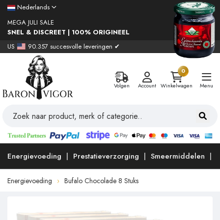
Nederlands
MEGA JULI SALE
SNEL & DISCREET | 100% ORIGINEEL
US
90.357 succesvolle leveringen ✔
0
Volgen
Account
Winkelwagen
Menu
Energievoeding
Prestatieverzorging
Smeermiddelen
Energievoeding
Bufalo Chocolade 8 Stuks