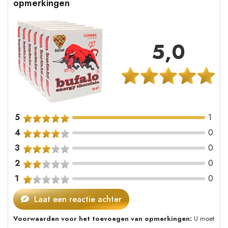
opmerkingen
5,0
5
1
4
0
3
0
2
0
1
0
Laat een reactie achter
Voorwaarden voor het toevoegen van opmerkingen:
U moet