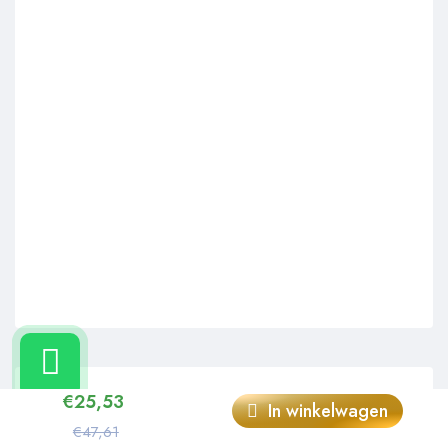
€
25,53
In winkelwagen
LIVE
€47,61
Energievoeding