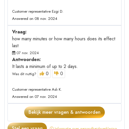
Customer representative Ezgi D.
Answered on 08 nov. 2024
Vraag:
how many minutes or how many hours does its effect
last
07 nov. 2024
Antwoorden:
It lasts a minimum of up to 2 days.
0
0
Was dit nuttig?
Customer representative Aslı K.
Answered on 07 nov. 2024
Bekijk meer vragen & antwoorden
Stel een vraag
Informatie over gezondheidsverklaring