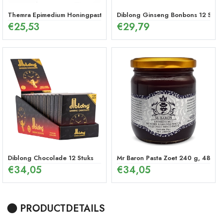
Themra Epimedium Honingpasta in Stick – Energetische Kruidenmix (1
Diblong Ginseng Bonbons 12 Stu
€
25,53
€
29,79
Diblong Chocolade 12 Stuks
Mr Baron Pasta Zoet 240 g, 48 U
€
34,05
€
34,05
PRODUCTDETAILS