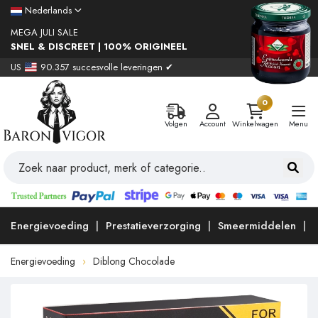
Nederlands
MEGA JULI SALE
SNEL & DISCREET | 100% ORIGINEEL
US
90.357 succesvolle leveringen ✔
0
Volgen
Account
Winkelwagen
Menu
Energievoeding
Prestatieverzorging
Smeermiddelen
Energievoeding
Diblong Chocolade