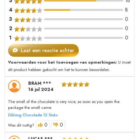
5
16
4
8
3
0
2
0
1
0
Laat een reactie achter
Voorwaarden voor het toevoegen van opmerkingen:
U moet
dit product hebben gekocht om het te kunnen beoordelen.
BRAM ***
16 jul 2024
The smell of the chocolate is very nice, as soon as you open the
package the smell came.
Diblong Chocolade 12 Stuks
0
0
Was dit nuttig?
LUCAS ***