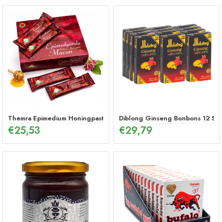
Themra Epimedium Honingpasta in Stick – Energetische Kruidenmix (1
Diblong Ginseng Bonbons 12 Stu
€
25,53
€
29,79