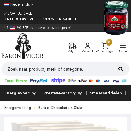
Nederlands
MEGA JULI SALE
SNEL & DISCREET | 100% ORIGINEEL
US
90.357 succesvolle leveringen ✔
0
Volgen
Account
Winkelwagen
Menu
Energievoeding
Prestatieverzorging
Smeermiddelen
Energievoeding
Bufalo Chocolade 4 Stuks