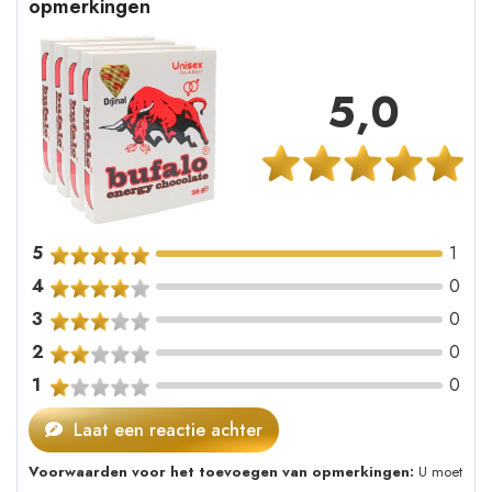
opmerkingen
5,0
5
1
4
0
3
0
2
0
1
0
Laat een reactie achter
Voorwaarden voor het toevoegen van opmerkingen:
U moet