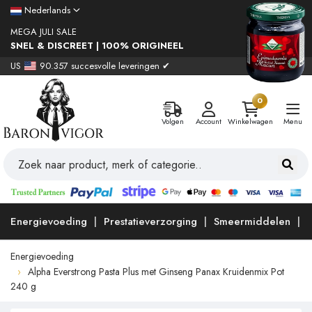
Nederlands
MEGA JULI SALE
SNEL & DISCREET | 100% ORIGINEEL
US
90.357 succesvolle leveringen ✔
0
Volgen
Account
Winkelwagen
Menu
Energievoeding
Prestatieverzorging
Smeermiddelen
Energievoeding
Alpha Everstrong Pasta Plus met Ginseng Panax Kruidenmix Pot
240 g