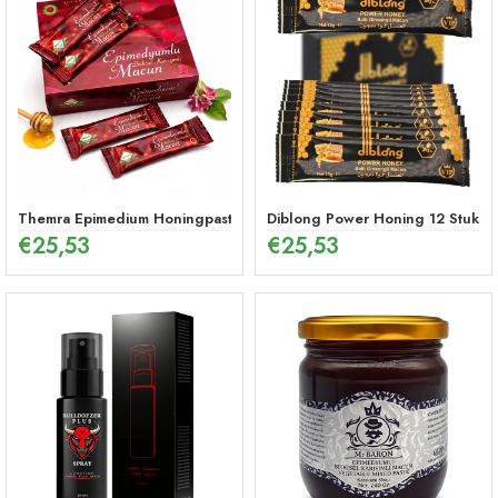
Themra Epimedium Honingpasta in Stick – Energetische Kruidenmix (1
Diblong Power Honing 12 Stuks
€
25,53
€
25,53