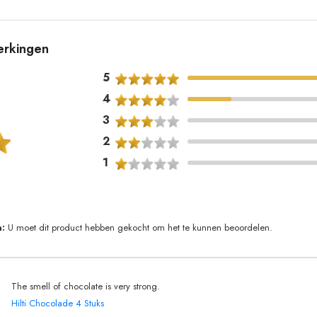
merkingen
5
4
3
2
1
:
U moet dit product hebben gekocht om het te kunnen beoordelen.
The smell of chocolate is very strong.
Hilti Chocolade 4 Stuks