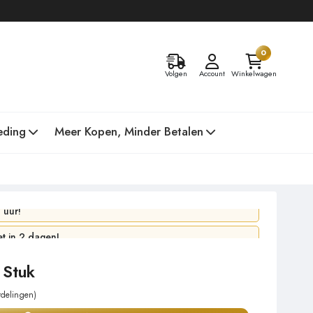
0
Volgen
Account
Winkelwagen
eding
Meer Kopen, Minder Betalen
 uur!
 in 2 dagen!
 Stuk
rdelingen)