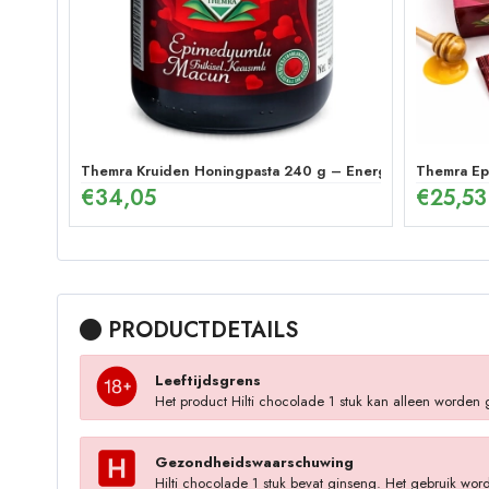
Themra Kruiden Honingpasta 240 g – Energetische Mix
Themra Epi
€
34,05
€
25,53
PRODUCTDETAILS
Leeftijdsgrens
Het product Hilti chocolade 1 stuk kan alleen worden 
Gezondheidswaarschuwing
Hilti chocolade 1 stuk bevat ginseng. Het gebruik wor