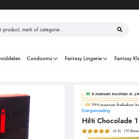
middelen
Condooms
Fantasy Lingerie
Fantasy Kl
8 mensen kochten in 24
Energievoeding
123 mensen bekeken het
Hilti Chocolade 1
(4.8)
(10 Beoo