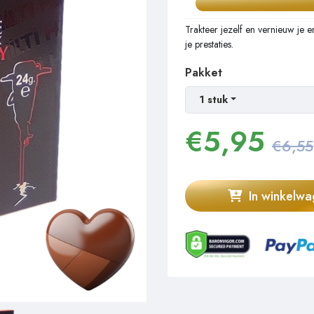
Trakteer jezelf en vernieuw je 
je prestaties.
Pakket
1 stuk
€
5,95
€6,55
In winkelw