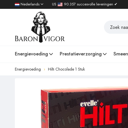
Nederlands
US
90.357 succesvolle leveringen ✔
Energievoeding
Prestatieverzorging
Smeer
Energievoeding
Hilti Chocolade 1 Stuk