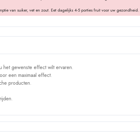
 van suiker, vet en zout. Eet dagelijks 4-5 porties fruit voor uw gezondheid.
 het gewenste effect wilt ervaren.
oor een maximaal effect.
sche producten.
ijden.