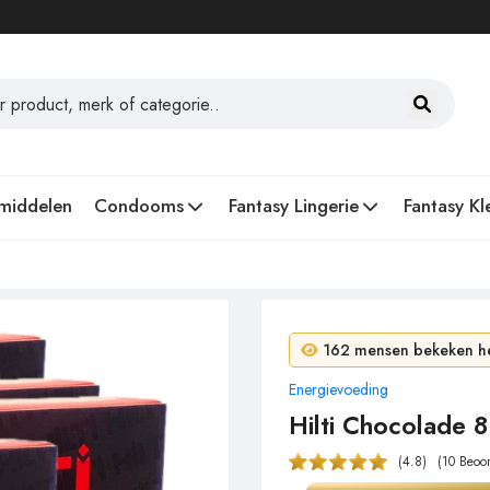
middelen
Condooms
Fantasy Lingerie
Fantasy Kl
7 mensen kochten in 24
162 mensen bekeken he
Energievoeding
Hilti Chocolade 8
(4.8)
(10 Beoo