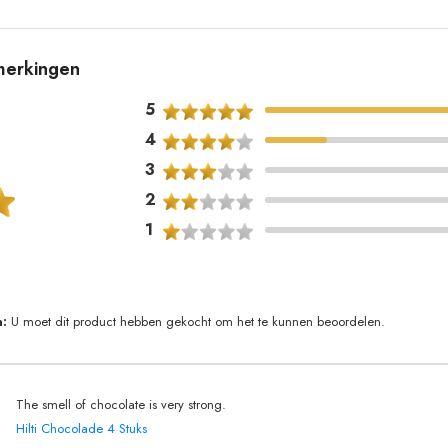
pmerkingen
5
4
3
2
1
:
U moet dit product hebben gekocht om het te kunnen beoordelen.
The smell of chocolate is very strong.
Hilti Chocolade 4 Stuks