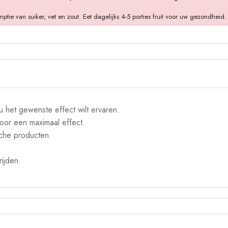
 van suiker, vet en zout. Eet dagelijks 4-5 porties fruit voor uw gezondheid.
 het gewenste effect wilt ervaren.
oor een maximaal effect.
sche producten.
ijden.