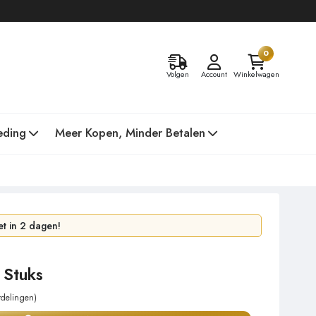
0
Volgen
Account
Winkelwagen
eding
Meer Kopen, Minder Betalen
 uur!
t in 2 dagen!
 Stuks
rdelingen)