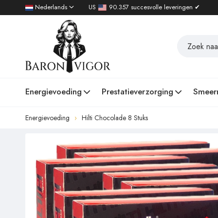
Nederlands
US
90.357 succesvolle leveringen ✔
Energievoeding
Prestatieverzorging
Smeer
Energievoeding
Hilti Chocolade 8 Stuks