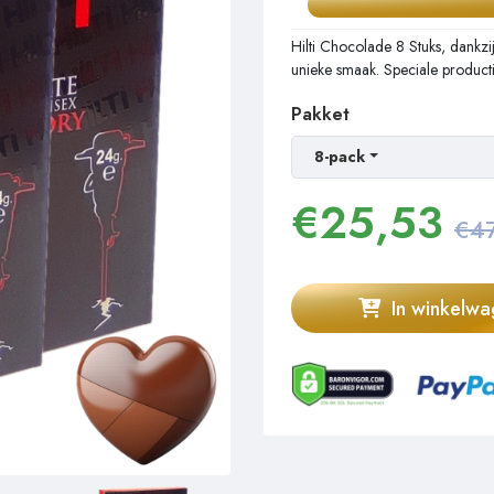
Hilti Chocolade 8 Stuks, dankzi
unieke smaak. Speciale product
Pakket
8-pack
€
25,53
€47
In winkelw