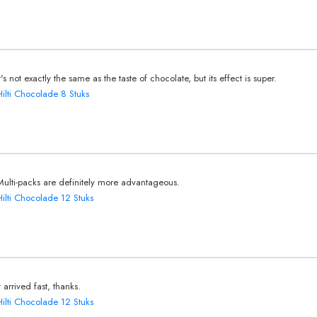
It's not exactly the same as the taste of chocolate, but its effect is super.
Hilti Chocolade 8 Stuks
Multi-packs are definitely more advantageous.
Hilti Chocolade 12 Stuks
t arrived fast, thanks.
Hilti Chocolade 12 Stuks