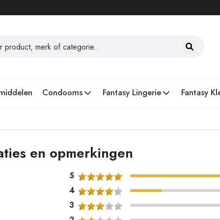
middelen
Condooms
Fantasy Lingerie
Fantasy Kl
uaties en opmerkingen
5
4
3
2