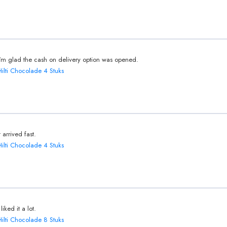
I'm glad the cash on delivery option was opened.
Hilti Chocolade 4 Stuks
t arrived fast.
Hilti Chocolade 4 Stuks
 liked it a lot.
Hilti Chocolade 8 Stuks