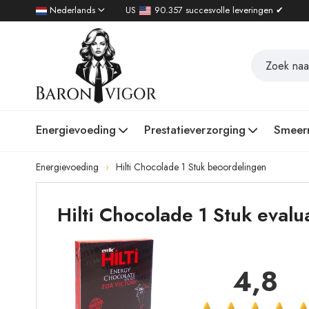
Nederlands
US
90.357 succesvolle leveringen ✔
Energievoeding
Prestatieverzorging
Smeer
Energievoeding
Hilti Chocolade 1 Stuk beoordelingen
Hilti Chocolade 1 Stuk eval
4,8