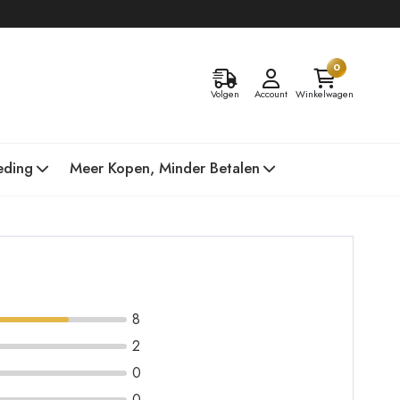
0
Volgen
Account
Winkelwagen
eding
Meer Kopen, Minder Betalen
8
2
0
0