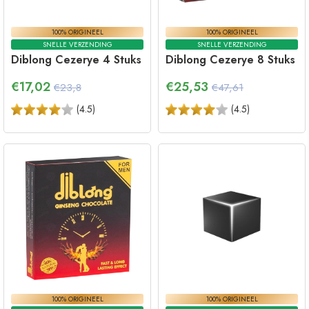
100% ORIGINEEL
100% ORIGINEEL
SNELLE VERZENDING
SNELLE VERZENDING
Diblong Cezerye 4 Stuks
Diblong Cezerye 8 Stuks
€
17,02
€
25,53
€23,8
€47,61
(
4.5
)
(
4.5
)
100% ORIGINEEL
100% ORIGINEEL