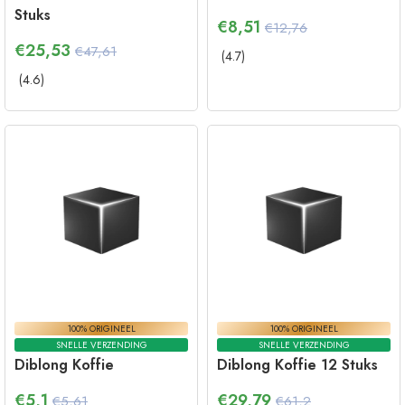
Stuks
€
8,51
€12,76
€
25,53
€47,61
(
4.7
)
(
4.6
)
100% ORIGINEEL
100% ORIGINEEL
SNELLE VERZENDING
SNELLE VERZENDING
Diblong Koffie
Diblong Koffie 12 Stuks
€
5,1
€
29,79
€5,61
€61,2