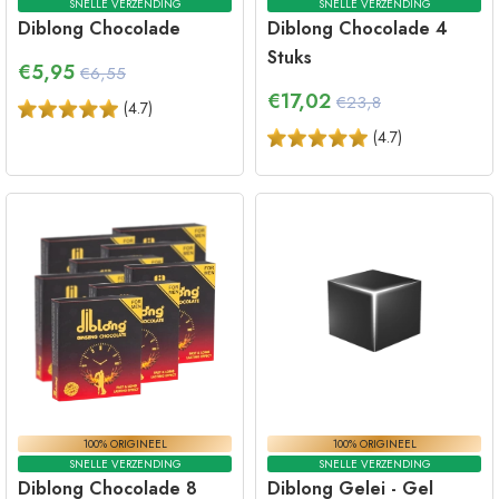
SNELLE VERZENDING
SNELLE VERZENDING
Diblong Chocolade
Diblong Chocolade 4
Stuks
€
5,95
€6,55
€
17,02
€23,8
(
4.7
)
(
4.7
)
100% ORIGINEEL
100% ORIGINEEL
SNELLE VERZENDING
SNELLE VERZENDING
Diblong Chocolade 8
Diblong Gelei - Gel