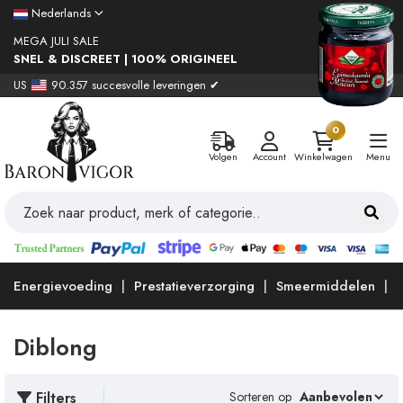
Nederlands
MEGA JULI SALE
SNEL & DISCREET | 100% ORIGINEEL
US
90.357 succesvolle leveringen ✔
0
Volgen
Account
Winkelwagen
Menu
Energievoeding
Prestatieverzorging
Smeermiddelen
Diblong
Filters
Sorteren op