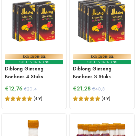
100% ORIGINEEL
100% ORIGINEEL
SNELLE VERZENDING
SNELLE VERZENDING
Diblong Ginseng
Diblong Ginseng
Bonbons 4 Stuks
Bonbons 8 Stuks
€
12,76
€
21,28
€20,4
€40,8
(
4.9
)
(
4.9
)