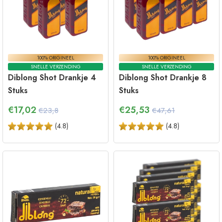
100% ORIGINEEL
100% ORIGINEEL
SNELLE VERZENDING
SNELLE VERZENDING
Diblong Shot Drankje 4
Diblong Shot Drankje 8
Stuks
Stuks
€
17,02
€
25,53
€23,8
€47,61
(
4.8
)
(
4.8
)