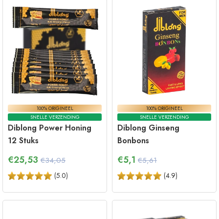
100% ORIGINEEL
100% ORIGINEEL
SNELLE VERZENDING
SNELLE VERZENDING
Diblong Power Honing
Diblong Ginseng
12 Stuks
Bonbons
€
25,53
€
5,1
€34,05
€5,61
(
5.0
)
(
4.9
)