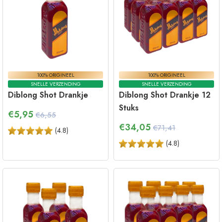
100% ORIGINEEL
100% ORIGINEEL
SNELLE VERZENDING
SNELLE VERZENDING
Diblong Shot Drankje
Diblong Shot Drankje 12
Stuks
€
5,95
€6,55
€
34,05
€71,41
(
4.8
)
(
4.8
)