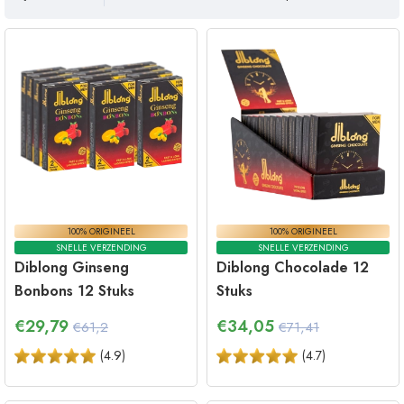
100% ORIGINEEL
100% ORIGINEEL
SNELLE VERZENDING
SNELLE VERZENDING
Diblong Ginseng
Diblong Chocolade 12
Bonbons 12 Stuks
Stuks
€
29,79
€
34,05
€61,2
€71,41
(
4.9
)
(
4.7
)