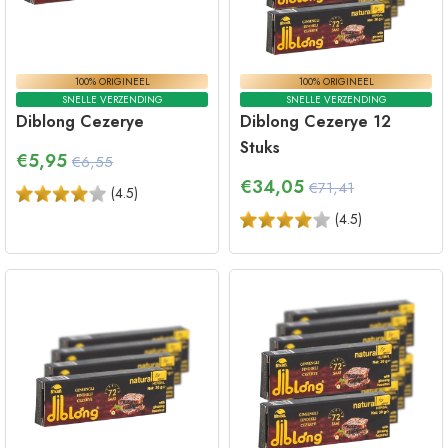
100% ORIGINEEL
100% ORIGINEEL
SNELLE VERZENDING
SNELLE VERZENDING
Diblong Cezerye
Diblong Cezerye 12
Stuks
€
5,95
€6,55
€
34,05
€71,41
(
4.5
)
(
4.5
)