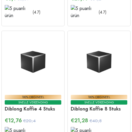
(
4.7
)
(
4.7
)
100% ORIGINEEL
100% ORIGINEEL
SNELLE VERZENDING
SNELLE VERZENDING
Diblong Koffie 4 Stuks
Diblong Koffie 8 Stuks
€
12,76
€
21,28
€20,4
€40,8
(
4.7
)
(
4.7
)