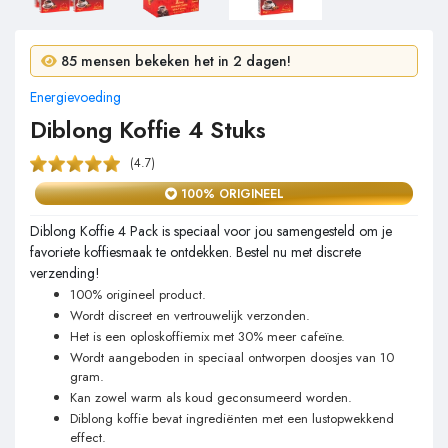
7 mensen kochten in 24 uur!
85 mensen bekeken het in 2 dagen!
Energievoeding
Diblong Koffie 4 Stuks
(4.7)
100% ORIGINEEL
Diblong Koffie 4 Pack is speciaal voor jou samengesteld om je
favoriete koffiesmaak te ontdekken. Bestel nu met discrete
verzending!
100% origineel product.
Wordt discreet en vertrouwelijk verzonden.
Het is een oploskoffiemix met 30% meer cafeïne.
Wordt aangeboden in speciaal ontworpen doosjes van 10
gram.
Kan zowel warm als koud geconsumeerd worden.
Diblong koffie bevat ingrediënten met een lustopwekkend
effect.