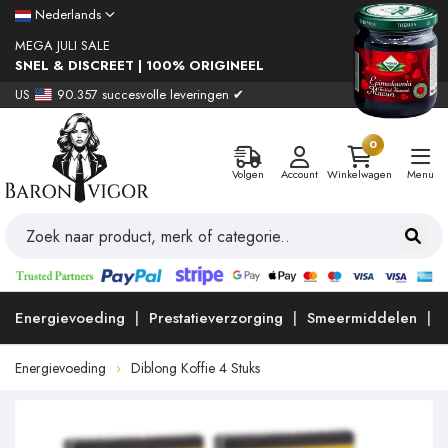
Nederlands
MEGA JULI SALE
SNEL & DISCREET | 100% ORIGINEEL
US
90.357 succesvolle leveringen ✔
0
Volgen
Account
Winkelwagen
Menu
Energievoeding
Prestatieverzorging
Smeermiddelen
Energievoeding
Diblong Koffie 4 Stuks