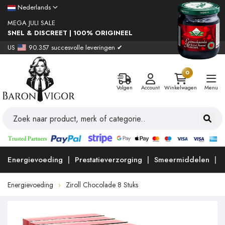
Nederlands
MEGA JULI SALE
SNEL & DISCREET | 100% ORIGINEEL
US
90.357 succesvolle leveringen ✔
0
Volgen
Account
Winkelwagen
Menu
Energievoeding
Prestatieverzorging
Smeermiddelen
Energievoeding
Ziroll Chocolade 8 Stuks