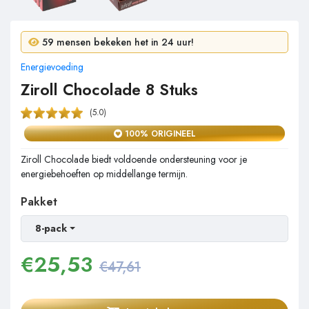
3 mensen kochten in gisteren!
59 mensen bekeken het in 24 uur!
Energievoeding
Ziroll Chocolade 8 Stuks
(5.0)
100% ORIGINEEL
Ziroll Chocolade biedt voldoende ondersteuning voor je
energiebehoeften op middellange termijn.
Pakket
8-pack
€
25,53
€47,61