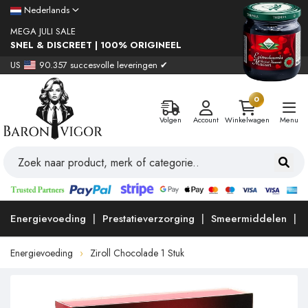
Nederlands
MEGA JULI SALE
SNEL & DISCREET | 100% ORIGINEEL
US
90.357 succesvolle leveringen ✔
0
Volgen
Account
Winkelwagen
Menu
Energievoeding
Prestatieverzorging
Smeermiddelen
Energievoeding
Ziroll Chocolade 1 Stuk