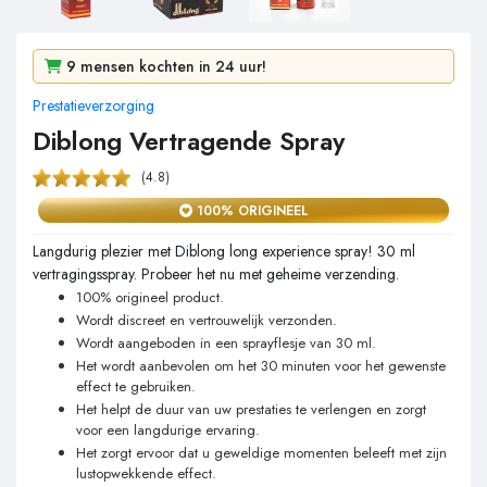
8e bestseller van de week
9 mensen kochten in 24 uur!
Prestatieverzorging
194 mensen bekeken het in 2 dagen!
Diblong Vertragende Spray
(4.8)
100% ORIGINEEL
Langdurig plezier met Diblong long experience spray! 30 ml
vertragingsspray. Probeer het nu met geheime verzending.
100% origineel product.
Wordt discreet en vertrouwelijk verzonden.
Wordt aangeboden in een sprayflesje van 30 ml.
Het wordt aanbevolen om het 30 minuten voor het gewenste
effect te gebruiken.
Het helpt de duur van uw prestaties te verlengen en zorgt
voor een langdurige ervaring.
Het zorgt ervoor dat u geweldige momenten beleeft met zijn
lustopwekkende effect.