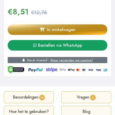
€
8,51
€12,76
In winkelwagen
Bestellen via WhatsApp
Bevat vloeistof -
Waar verzenden we naartoe?
Beoordelingen
Vragen
18
2
Hoe het te gebruiken?
Blog