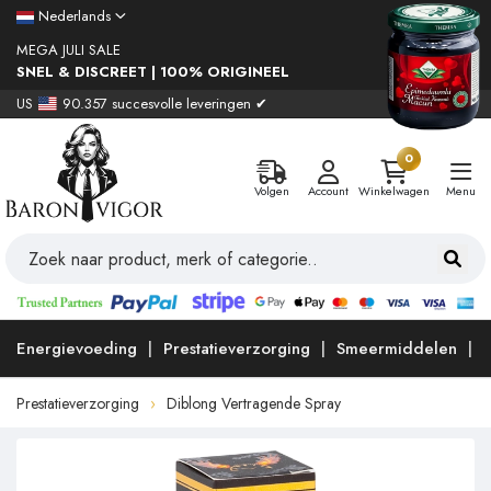
Nederlands
MEGA JULI SALE
SNEL & DISCREET | 100% ORIGINEEL
US
90.357 succesvolle leveringen ✔
0
Volgen
Account
Winkelwagen
Menu
Energievoeding
Prestatieverzorging
Smeermiddelen
Prestatieverzorging
Diblong Vertragende Spray