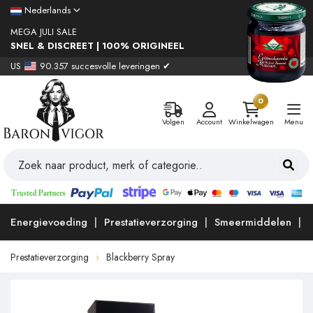
Nederlands
MEGA JULI SALE
SNEL & DISCREET | 100% ORIGINEEL
US
90.357 succesvolle leveringen ✔
0
Volgen
Account
Winkelwagen
Menu
Energievoeding
Prestatieverzorging
Smeermiddelen
Prestatieverzorging
Blackberry Spray