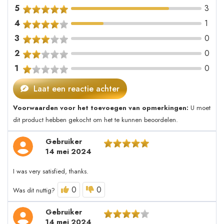
5
3
4
1
3
0
2
0
1
0
Laat een reactie achter
Voorwaarden voor het toevoegen van opmerkingen:
U moet
dit product hebben gekocht om het te kunnen beoordelen.
Gebruiker
14 mei 2024
I was very satisfied, thanks.
0
0
Was dit nuttig?
Gebruiker
14 mei 2024