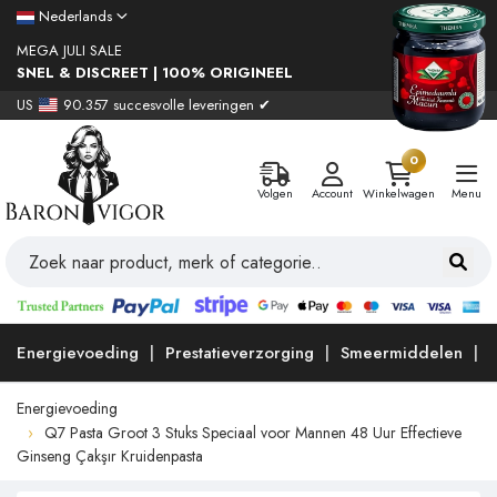
Nederlands
MEGA JULI SALE
SNEL & DISCREET | 100% ORIGINEEL
US
90.357 succesvolle leveringen ✔
0
Volgen
Account
Winkelwagen
Menu
Energievoeding
Prestatieverzorging
Smeermiddelen
Energievoeding
Q7 Pasta Groot 3 Stuks Speciaal voor Mannen 48 Uur Effectieve
Ginseng Çakşır Kruidenpasta