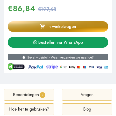
€
86,84
€127,68
In winkelwagen
Bestellen via WhatsApp
Bevat vloeistof -
Waar verzenden we naartoe?
Beoordelingen
Vragen
4
Hoe het te gebruiken?
Blog