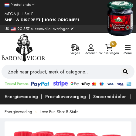
Nederlands
MEGA JULI SALE
SNEL & DISCREET | 100% ORIGINEEL
US
90.357 succesvolle leveringen ✔
0
Volgen
Account
Winkelwagen
Menu
Energievoeding
Prestatieverzorging
Smeermiddelen
Energievoeding
Love Fun Shot 8 Stuks