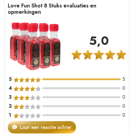
Love Fun Shot 8 Stuks evaluaties en
opmerkingen
5,0
5
5
4
0
3
0
2
0
1
0
Laat een reactie achter