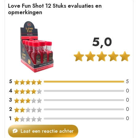
Love Fun Shot 12 Stuks evaluaties en
opmerkingen
5,0
5
5
4
0
3
0
2
0
1
0
Laat een reactie achter