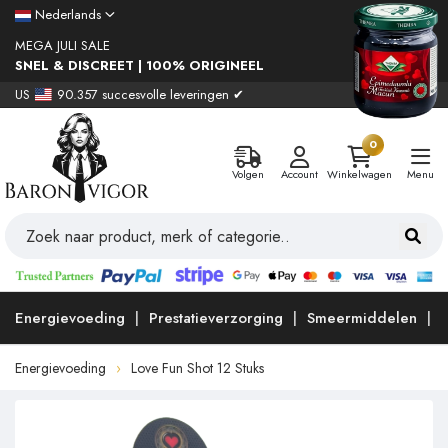
Nederlands
MEGA JULI SALE
SNEL & DISCREET | 100% ORIGINEEL
US
90.357 succesvolle leveringen ✔
0
Volgen
Account
Winkelwagen
Menu
Energievoeding
Prestatieverzorging
Smeermiddelen
Energievoeding
Love Fun Shot 12 Stuks