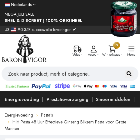
Nederlands
MEGA JULI SALE
SNEL & DISCREET | 100% ORIGINEEL
US
90.357 succesvolle leveringen ✔
0
Volgen
Account
Winkelwagen
Menu
Energievoeding
Prestatieverzorging
Smeermiddelen
Energievoeding
Pasta's
Hilti Pasta 48 Uur Effectieve Ginseng Bliksem Pasta voor Grote
Mannen