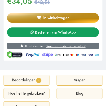
€
34,05
€42,56
In winkelwagen
Bestellen via WhatsApp
Bevat vloeistof -
Waar verzenden we naartoe?
Beoordelingen
Vragen
4
Hoe het te gebruiken?
Blog