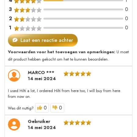
4
1
3
0
2
0
1
0
Laat een reactie achter
Voorwaarden voor het toevoegen van opmerkingen:
U moet
dit product hebben gekocht om het te kunnen beoordelen.
MARCO ***
14 mei 2024
I used Hilti a lot, I ordered Hilti from here too, I will buy from here
from now on.
0
0
Was dit nuttig?
Gebruiker
14 mei 2024