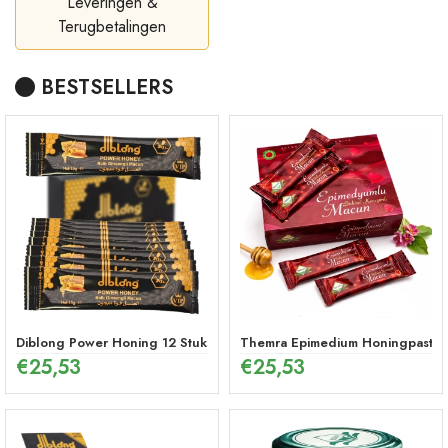
Leveringen &
Terugbetalingen
BESTSELLERS
Diblong Power Honing 12 Stuks
Themra Epimedium Honingpasta in
€
25,53
€
25,53