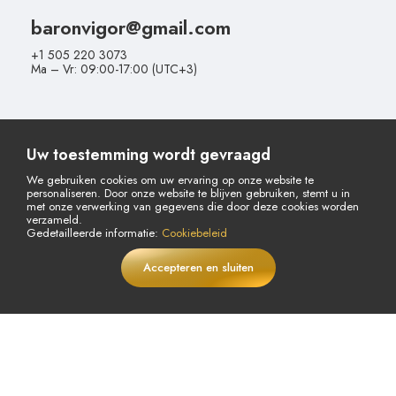
baronvigor@gmail.com
+1 505 220 3073
Ma – Vr: 09:00-17:00 (UTC+3)
Volg onze sociale media!
Uw toestemming wordt gevraagd
We gebruiken cookies om uw ervaring op onze website te
personaliseren. Door onze website te blijven gebruiken, stemt u in
met onze verwerking van gegevens die door deze cookies worden
verzameld.
Gedetailleerde informatie:
Cookiebeleid
Accepteren en sluiten
€
34,05
In winkelwagen
Annulerings- en
Overeenkomst op Afstand
LIVE
€42,56
Retourvoorwaarden
Betaling & Levering
Privacybeleid
Verklaring Gegevensbescherming
Gebruiksvoorwaarden
Cookiebeleid
Aanmelden