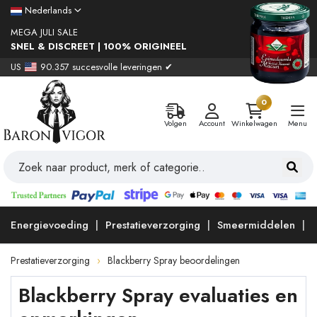
Nederlands
MEGA JULI SALE
SNEL & DISCREET | 100% ORIGINEEL
US
90.357 succesvolle leveringen ✔
0
Volgen
Account
Winkelwagen
Menu
Energievoeding
Prestatieverzorging
Smeermiddelen
Prestatieverzorging
Blackberry Spray beoordelingen
Blackberry Spray evaluaties en