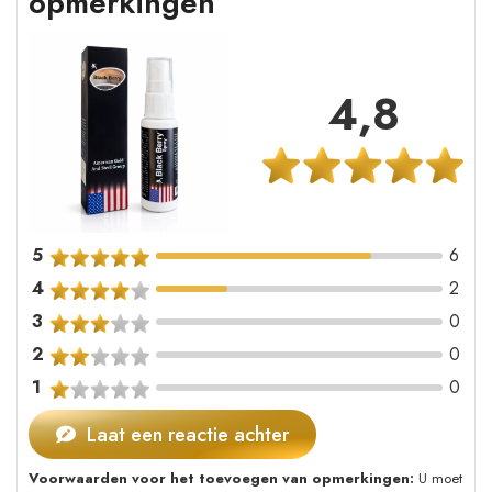
opmerkingen
4,8
5
6
4
2
3
0
2
0
1
0
Laat een reactie achter
Voorwaarden voor het toevoegen van opmerkingen:
U moet