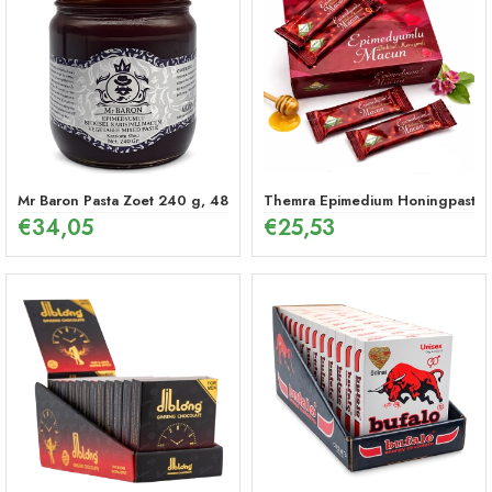
Mr Baron Pasta Zoet 240 g, 48 Uur Effectieve Ginseng Pepermunt P
Themra Epimedium Honingpasta in
€
34,05
€
25,53