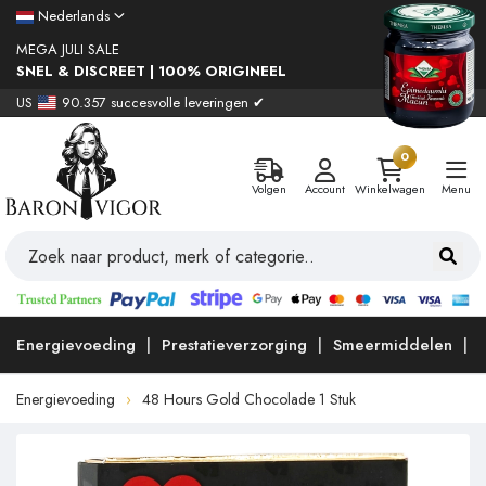
Nederlands
MEGA JULI SALE
SNEL & DISCREET | 100% ORIGINEEL
US
90.357 succesvolle leveringen ✔
0
Volgen
Account
Winkelwagen
Menu
Energievoeding
Prestatieverzorging
Smeermiddelen
Energievoeding
48 Hours Gold Chocolade 1 Stuk