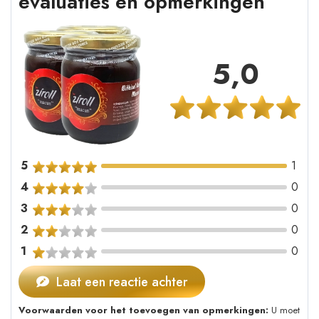
evaluaties en opmerkingen
5,0
5
1
4
0
3
0
2
0
1
0
Laat een reactie achter
Voorwaarden voor het toevoegen van opmerkingen:
U moet