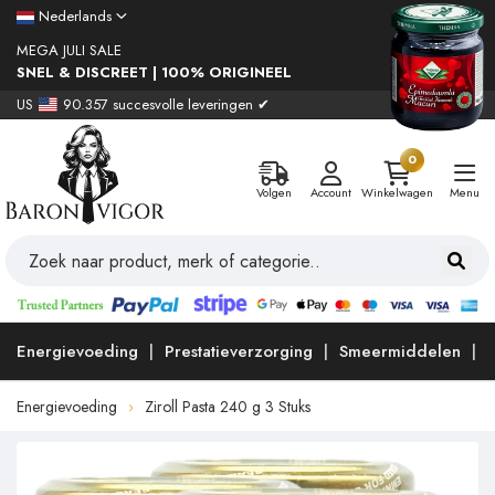
Nederlands
MEGA JULI SALE
SNEL & DISCREET | 100% ORIGINEEL
US
90.357 succesvolle leveringen ✔
0
Volgen
Account
Winkelwagen
Menu
Energievoeding
Prestatieverzorging
Smeermiddelen
Energievoeding
Ziroll Pasta 240 g 3 Stuks