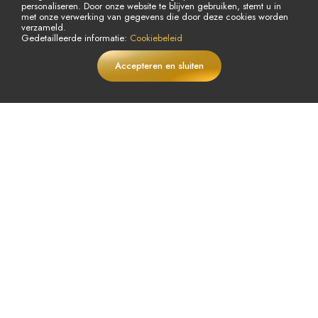
personaliseren. Door onze website te blijven gebruiken, stemt u in
Cookiebeleid
Aanmelden
met onze verwerking van gegevens die door deze cookies worden
verzameld.
Onze Bankrekeningen
Inloggen
Gedetailleerde informatie:
Cookiebeleid
Help
Wachtwoord vergeten
Accepteren en sluiten
€
86,84
In winkelwagen
Blog
LIVE
€127,68
Annuleringsverzoek
Terugbetalingsverzoek
© Copyright 2026 Alle rechten voorbehouden.
Powered By
AMERKEZ LLC