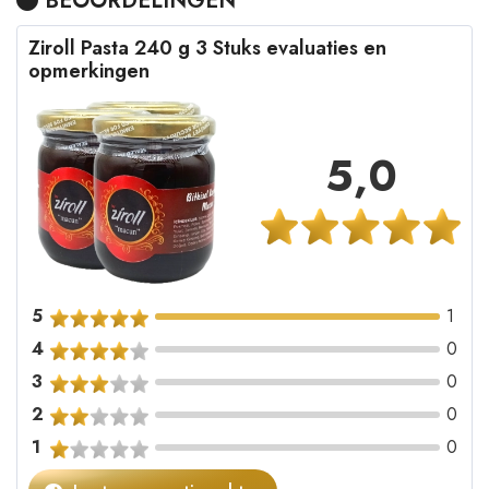
BEOORDELINGEN
Ziroll Pasta 240 g 3 Stuks evaluaties en
opmerkingen
5,0
5
1
4
0
3
0
2
0
1
0