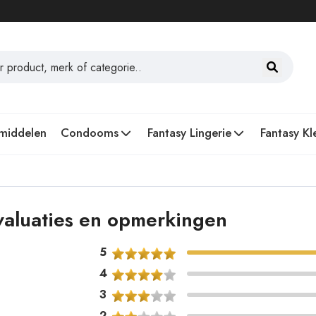
middelen
Condooms
Fantasy Lingerie
Fantasy Kl
valuaties en opmerkingen
5
4
3
2