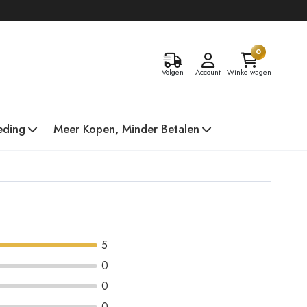
0
Volgen
Account
Winkelwagen
eding
Meer Kopen, Minder Betalen
5
0
0
0