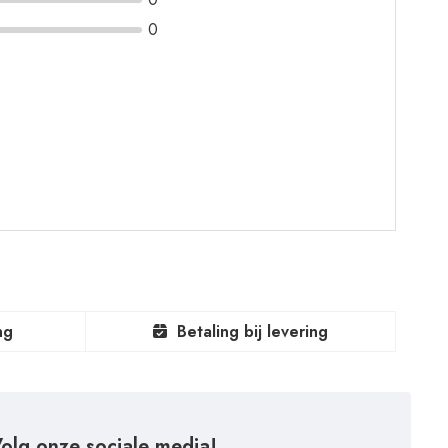
0
ng
Betaling bij levering
olg onze sociale media!