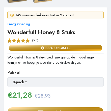
11 mensen kochten in 24 uur!
142 mensen bekeken het in 2 dagen!
Energievoeding
Wonderfull Honey 8 Stuks
(5.0)
100% ORIGINEEL
Wonderfull Honing 8 stuks biedt energie op de middellange
termijn en verhoogt je weerstand op drukke dagen.
Pakket
8-pack
€
21,28
€28,93