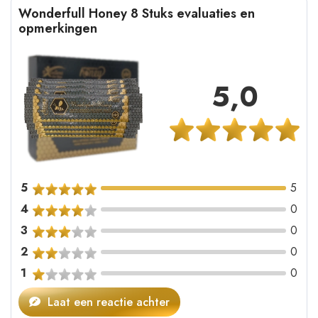
Wonderfull Honey 8 Stuks evaluaties en
opmerkingen
5,0
5
5
4
0
3
0
2
0
1
0
Laat een reactie achter