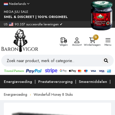
Nederlands
MEGA JULI SALE
SNEL & DISCREET | 100% ORIGINEEL
US
90.357 succesvolle leveringen ✔
0
Volgen
Account
Winkelwagen
Menu
Energievoeding
Prestatieverzorging
Smeermiddelen
Energievoeding
Wonderfull Honey 8 Stuks