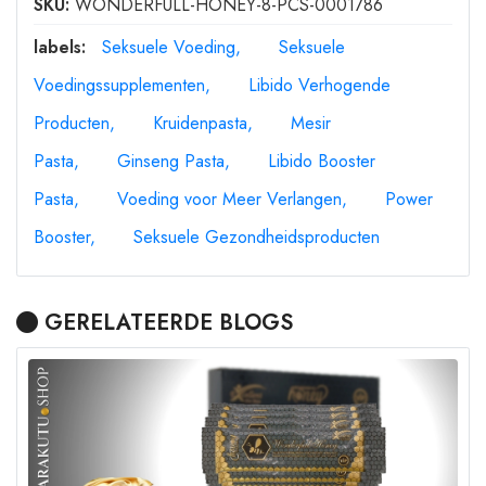
SKU:
WONDERFULL-HONEY-8-PCS-0001786
labels:
Seksuele Voeding
Seksuele
Voedingssupplementen
Libido Verhogende
Producten
Kruidenpasta
Mesir
Pasta
Ginseng Pasta
Libido Booster
Pasta
Voeding voor Meer Verlangen
Power
Booster
Seksuele Gezondheidsproducten
GERELATEERDE BLOGS