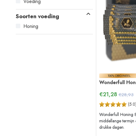
Voeding
Soorten voeding
Honing
100% ORIGINEEL
Wonderfull Hon
€
21,28
€28,93
(
5.0
Wonderfull Honing 8 
middellange termijn
drukke dagen.