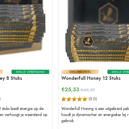
SNELLE VERZENDING
100% ORIGINEEL
SNELLE VER
ey 8 Stuks
Wonderfull Honey 12 Stuks
€
25,53
€43,39
)
(
5.0
)
stuks biedt energie op de
Wonderfull Honing is een uitgebreid pakk
 en verhoogt je weerstand op
houdt je dynamischer en energieker bij 
gebruik.