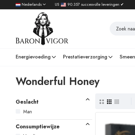
Nederlands
US
90.357 succesvolle leveringen ✔
Energievoeding
Prestatieverzorging
Smeer
Wonderful Honey
Geslacht
Man
Consumptiewijze