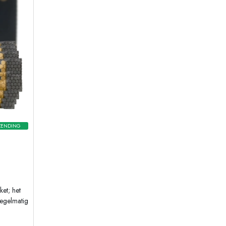
ZENDING
et; het
regelmatig