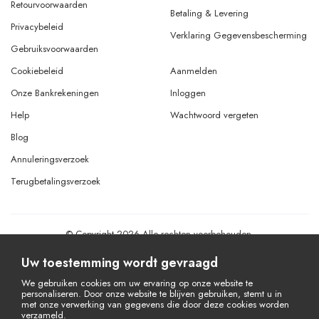
Retourvoorwaarden
Betaling & Levering
Privacybeleid
Verklaring Gegevensbescherming
Gebruiksvoorwaarden
Cookiebeleid
Aanmelden
Onze Bankrekeningen
Inloggen
Help
Wachtwoord vergeten
Blog
Annuleringsverzoek
Terugbetalingsverzoek
© Copyright 2026 Alle rechten voorbehouden.
Powered By
AMERKEZ LLC
Uw toestemming wordt gevraagd
We gebruiken cookies om uw ervaring op onze website te
personaliseren. Door onze website te blijven gebruiken, stemt u in
met onze verwerking van gegevens die door deze cookies worden
verzameld.