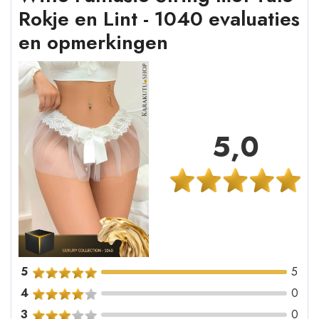
Rokje en Lint - 1040 evaluaties
en opmerkingen
5,0
5
5
4
0
3
0