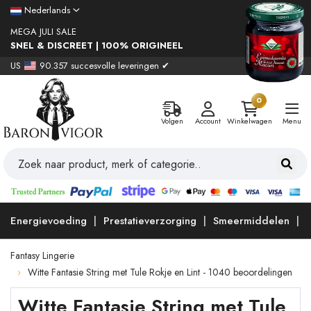
Nederlands
MEGA JULI SALE
SNEL & DISCREET | 100% ORIGINEEL
US
90.357 succesvolle leveringen ✔
0
Volgen
Account
Winkelwagen
Menu
Energievoeding
Prestatieverzorging
Smeermiddelen
Fantasy Lingerie
Witte Fantasie String met Tule Rokje en Lint - 1040 beoordelingen
Witte Fantasie String met Tule