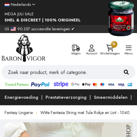
Nederlands
MEGA JULI SALE
SNEL & DISCREET | 100% ORIGINEEL
US
90.357 succesvolle leveringen ✔
0
Volgen
Account
Winkelwagen
Menu
Energievoeding
Prestatieverzorging
Smeermiddelen
Fantasy Lingerie
Witte Fantasie String met Tule Rokje en Lint - 1040