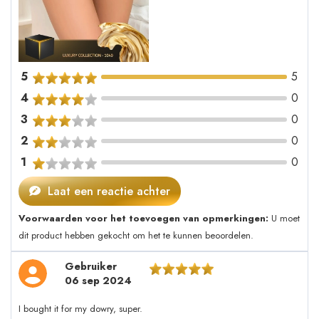
5
5
4
0
3
0
2
0
1
0
Laat een reactie achter
Voorwaarden voor het toevoegen van opmerkingen:
U moet
dit product hebben gekocht om het te kunnen beoordelen.
Gebruiker
06 sep 2024
I bought it for my dowry, super.