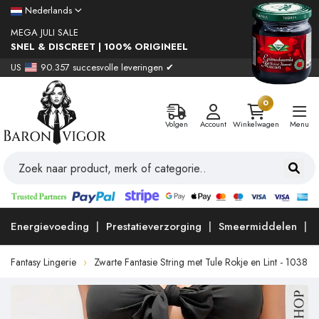
Nederlands
MEGA JULI SALE
SNEL & DISCREET | 100% ORIGINEEL
US
90.357 succesvolle leveringen ✔
0
Volgen
Account
Winkelwagen
Menu
Energievoeding
Prestatieverzorging
Smeermiddelen
Fantasy Lingerie
Zwarte Fantasie String met Tule Rokje en Lint - 1038