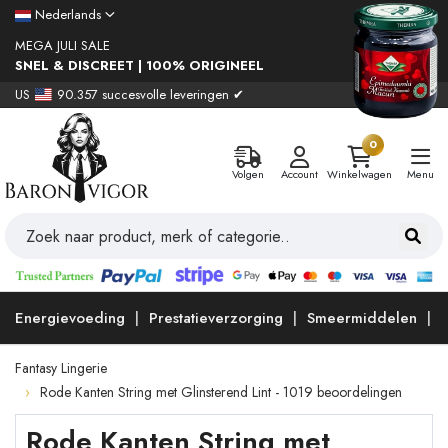
Nederlands
MEGA JULI SALE
SNEL & DISCREET | 100% ORIGINEEL
US
90.357 succesvolle leveringen ✔
0
Volgen
Account
Winkelwagen
Menu
Energievoeding
Prestatieverzorging
Smeermiddelen
Fantasy Lingerie
Rode Kanten String met Glinsterend Lint - 1019 beoordelingen
Rode Kanten String met