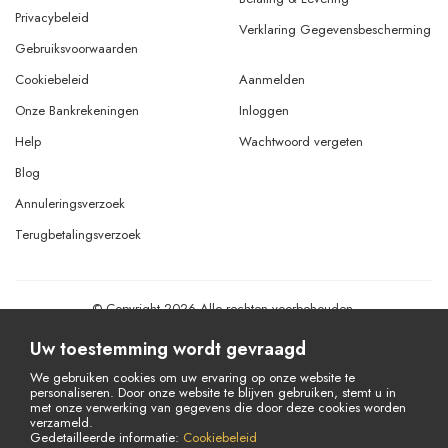
Privacybeleid
Verklaring Gegevensbescherming
Gebruiksvoorwaarden
Cookiebeleid
Aanmelden
Onze Bankrekeningen
Inloggen
Help
Wachtwoord vergeten
Blog
Annuleringsverzoek
Terugbetalingsverzoek
© Copyright 2026 Alle rechten voorbehouden.
Powered By
AMERKEZ LLC
Uw toestemming wordt gevraagd
We gebruiken cookies om uw ervaring op onze website te
personaliseren. Door onze website te blijven gebruiken, stemt u in
met onze verwerking van gegevens die door deze cookies worden
verzameld.
Gedetailleerde informatie:
Cookiebeleid