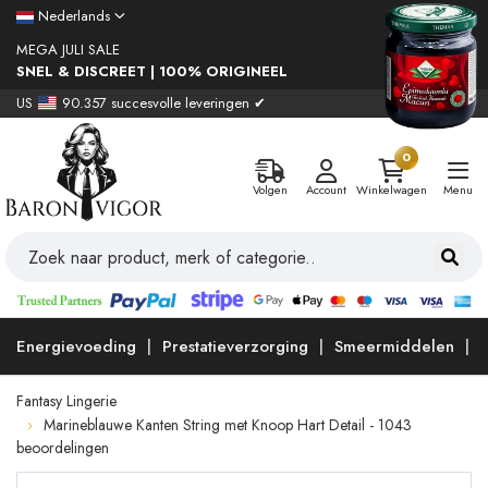
Nederlands
MEGA JULI SALE
SNEL & DISCREET | 100% ORIGINEEL
US
90.357 succesvolle leveringen ✔
0
Volgen
Account
Winkelwagen
Menu
Energievoeding
Prestatieverzorging
Smeermiddelen
Fantasy Lingerie
Marineblauwe Kanten String met Knoop Hart Detail - 1043
beoordelingen