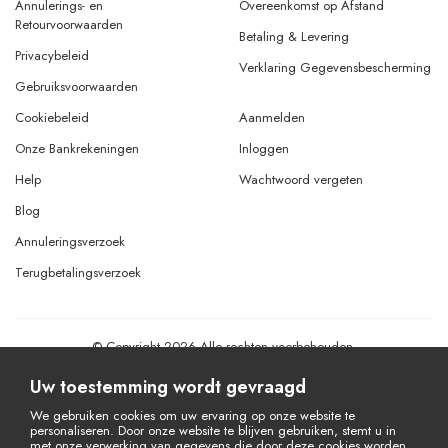
Annulerings- en
Overeenkomst op Afstand
Retourvoorwaarden
Betaling & Levering
Privacybeleid
Verklaring Gegevensbescherming
Gebruiksvoorwaarden
Cookiebeleid
Aanmelden
Onze Bankrekeningen
Inloggen
Help
Wachtwoord vergeten
Blog
Annuleringsverzoek
Terugbetalingsverzoek
© Copyright 2026 Alle rechten voorbehouden.
Powered By
AMERKEZ LLC
Uw toestemming wordt gevraagd
We gebruiken cookies om uw ervaring op onze website te
personaliseren. Door onze website te blijven gebruiken, stemt u in
met onze verwerking van gegevens die door deze cookies worden