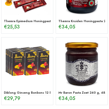
Themra Epimedium Honingpasta in Stick – Energetische Kruidenmix (1
Themra Kruiden Honingpasta 240
€
25,53
€
34,05
Diblong Ginseng Bonbons 12 Stuks
Mr Baron Pasta Zoet 240 g, 48 U
€
29,79
€
34,05