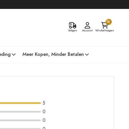
0
Volgen
Account
Winkelwagen
eding
Meer Kopen, Minder Betalen
5
0
0
0