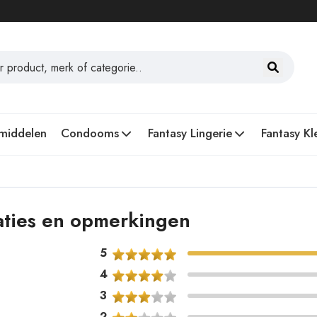
middelen
Condooms
Fantasy Lingerie
Fantasy Kl
aties en opmerkingen
5
4
3
2