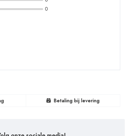
0
ng
Betaling bij levering
olg onze sociale media!