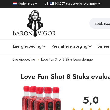
Nederlands
US
90.357 succesvolle leveringen ✔
Energievoeding
Prestatieverzorging
Smeer
Energievoeding
Love Fun Shot 8 Stuks beoordelingen
Love Fun Shot 8 Stuks evalu
5,0