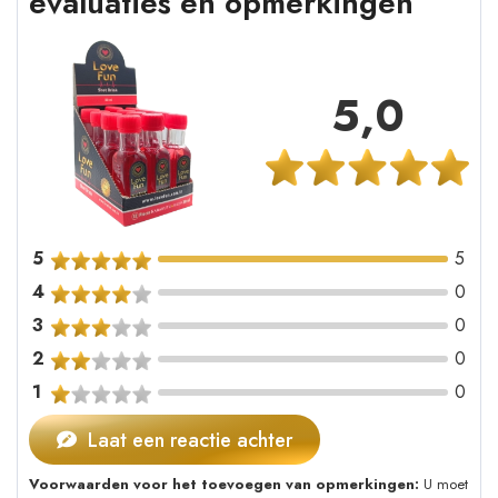
evaluaties en opmerkingen
5,0
5
5
4
0
3
0
2
0
1
0
Laat een reactie achter
Voorwaarden voor het toevoegen van opmerkingen:
U moet