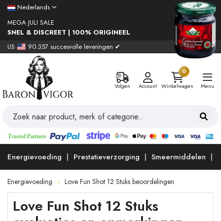
Nederlands
MEGA JULI SALE
SNEL & DISCREET | 100% ORIGINEEL
US
90.357 succesvolle leveringen ✔
0
Volgen
Account
Winkelwagen
Menu
Energievoeding
Prestatieverzorging
Smeermiddelen
Energievoeding
Love Fun Shot 12 Stuks beoordelingen
Love Fun Shot 12 Stuks